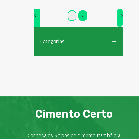
1
2
Categorias
Cimento Certo
Conheça os 5 tipos de cimento Itambé e a