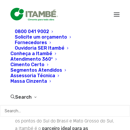
0800 041 9002
Solicite um orçamento
Fornecedores
Cimento para lojas de
Ouvidoria SER Itambé
Conheça a Itambé
materiais de
Atendimento 360º
Cimento Certo
construção
Segmentos Atendidos
Assessoria Técnica
Massa Cinzenta
ATENDIMENTO E LOGÍSTICA DE CIMENTO PARA
TODA OBRA
Search
Com dois
Centros de
Distribuição
estrategicamente localizados e
uma logística preparada para entregar em todos
os pontos do Sul do Brasil e Mato Grosso do Sul,
a Itambé é o
parceiro ideal para as