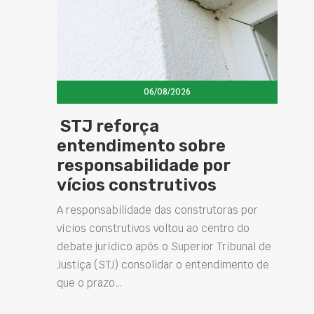
08/2026
06/08/2026
a
Concretos aditivado
to sobre
especiais elevam
idade por
desempenho das
rutivos
estruturas e impuls
novas soluções na
das construtoras por
construção civil
voltou ao centro do
 o Superior Tribunal de
Projetar estruturas mais duráveis,
idar o entendimento de
intervenções de manutenção e me
desempenho das obras são desafi
vez mais presentes na engenharia