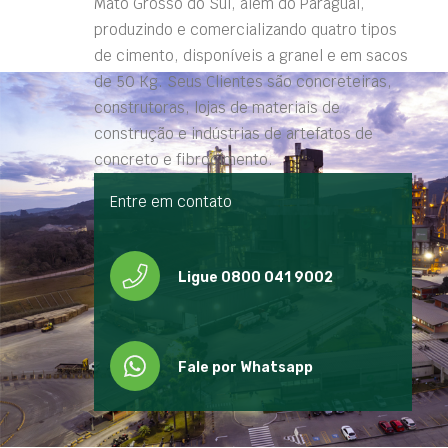
Mato Grosso do Sul, além do Paraguai,
produzindo e comercializando quatro tipos
de cimento, disponíveis a granel e em sacos
de 50 Kg. Seus Clientes são concreteiras,
construtoras, lojas de materiais de
construção e indústrias de artefatos de
concreto e fibrocimento.
Entre em contato
Ligue 0800 041 9002
Fale por Whatsapp