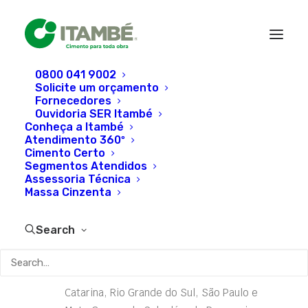
0800 041 9002
Solicite um orçamento
Fábrica da Itambé
Fornecedores
Ouvidoria SER Itambé
Conheça a Itambé
Atendimento 360º
A fábrica da Cimento Itambé está localizada
Cimento Certo
Segmentos Atendidos
no município de Balsa Nova, a 32 km de
Assessoria Técnica
Curitiba. Numa área total de 2,5 milhões de
Massa Cinzenta
m², a empresa opera com capacidade
instalada anual de 2,8 milhões toneladas de
Search
cimento/ano. Suas reservas de calcário
ultrapassam 300 milhões de toneladas.
Abastece aos Estados do Paraná, Santa
Catarina, Rio Grande do Sul, São Paulo e