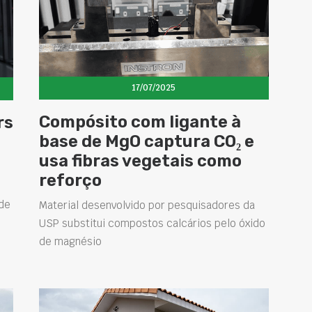
17/07/2025
Compósito com ligante à
rs
base de MgO captura CO₂ e
usa fibras vegetais como
reforço
de
Material desenvolvido por pesquisadores da
USP substitui compostos calcários pelo óxido
de magnésio