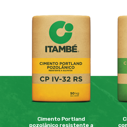
Cimento Portland
C
pozolânico resistente a
com