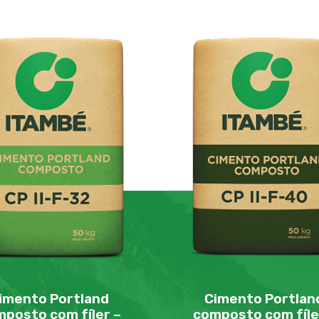
imento Portland
Cimento Portlan
posto com fíler –
composto com fíle