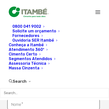
0800 041 9002
Solicite um orçamento
Fornecedores
Ouvidoria SER Itambé
Conheça a Itambé
Atendimento 360º
Fale conosco
Cimento Certo
Segmentos Atendidos
Assessoria Técnica
Para entrar em contato com a Cimento Itambé, preencha
Massa Cinzenta
os campos abaixo, escreva uma mensagem e selecione a
área desejada.
Search
Para enviar currículo, acesse a área
Trabalhe Conosco
.