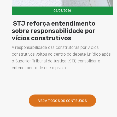
06/08/2026
06/0
entendimento
Concretos aditi
abilidade por
elevam desemp
utivos
estruturas e im
soluções na con
 construtoras por vícios
centro do debate jurídico após
Projetar estruturas mais du
Justiça (STJ) consolidar o
intervenções de manutenç
 prazo…
desempenho das obras são
presentes na engenharia. 
VEJA TODOS OS CONTEÚDOS