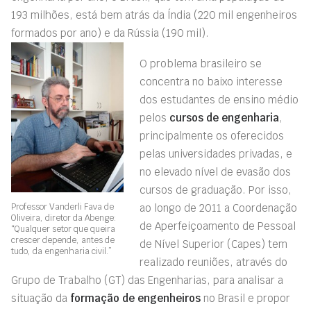
193 milhões, está bem atrás da Índia (220 mil engenheiros
formados por ano) e da Rússia (190 mil).
O problema brasileiro se
concentra no baixo interesse
dos estudantes de ensino médio
pelos
cursos de engenharia
,
principalmente os oferecidos
pelas universidades privadas, e
no elevado nível de evasão dos
cursos de graduação. Por isso,
Professor Vanderli Fava de
ao longo de 2011 a Coordenação
Oliveira, diretor da Abenge:
de Aperfeiçoamento de Pessoal
“Qualquer setor que queira
crescer depende, antes de
de Nível Superior (Capes) tem
tudo, da engenharia civil.”
realizado reuniões, através do
Grupo de Trabalho (GT) das Engenharias, para analisar a
situação da
formação de engenheiros
no Brasil e propor