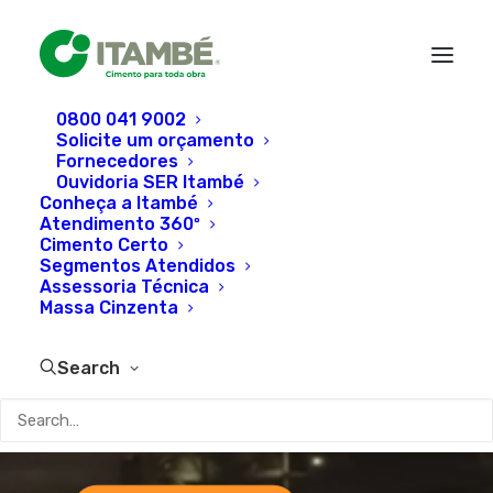
0800 041 9002
Solicite um orçamento
Fornecedores
Ouvidoria SER Itambé
O mundo do
Conheça a Itambé
Atendimento 360º
cimento como você
Cimento Certo
Segmentos Atendidos
Assessoria Técnica
nunca viu
Massa Cinzenta
Search
Cimento: Uma Grande Obra.
Em 9 capítulos, que reúnem
conteúdo e entretenimento, a
Cimento Itambé
abre suas
portas e convida você a viver uma experiência sem igual.