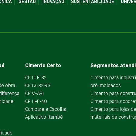
CNICA
GESTÃO
INOVAÇÃO
SUSTENTABILIDADE
UNIVER
bé
Cimento Certo
Segmentos atendi
CP II-F-32
Cimento para indústr
de obra
CP IV-32 RS
pré-moldados
diferença
CP V-ARI
Cimento para constr
ridade
CP II-F-40
Cimento para concre
Compare e Escolha
Cimento para lojas d
Aplicativo Itambé
materiais de constru
lidade