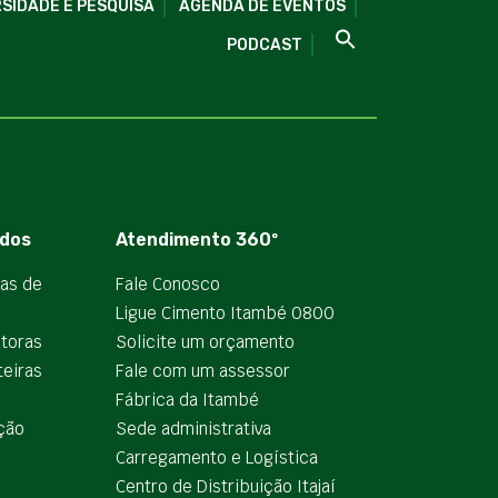
SIDADE E PESQUISA
AGENDA DE EVENTOS
PODCAST
dos
Atendimento 360º
ias de
Fale Conosco
Ligue Cimento Itambé 0800
utoras
Solicite um orçamento
teiras
Fale com um assessor
e
Fábrica da Itambé
ção
Sede administrativa
Carregamento e Logística
Centro de Distribuição Itajaí