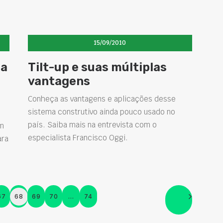
15/09/2010
ca
Tilt-up e suas múltiplas
vantagens
Conheça as vantagens e aplicações desse
sistema construtivo ainda pouco usado no
país. Saiba mais na entrevista com o
em
especialista Francisco Oggi.
ara
67
68
69
70
…
74