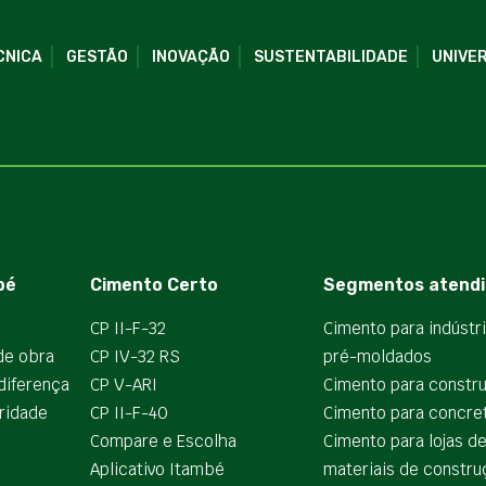
CNICA
GESTÃO
INOVAÇÃO
SUSTENTABILIDADE
UNIVER
bé
Cimento Certo
Segmentos atendi
CP II-F-32
Cimento para indústr
de obra
CP IV-32 RS
pré-moldados
diferença
CP V-ARI
Cimento para constr
ridade
CP II-F-40
Cimento para concre
Compare e Escolha
Cimento para lojas d
Aplicativo Itambé
materiais de constru