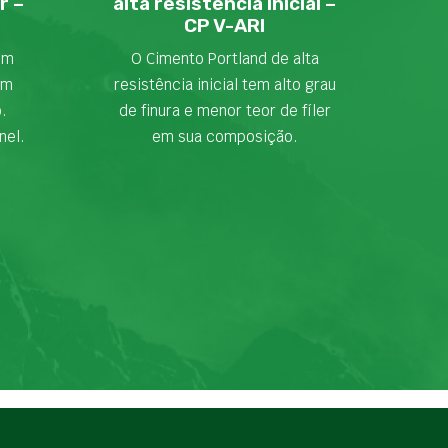
r –
alta resistência inicial –
CP V-ARI
em
O Cimento Portland de alta
om
resistência inicial tem alto grau
o.
de finura e menor teor de fíler
nel.
em sua composição.