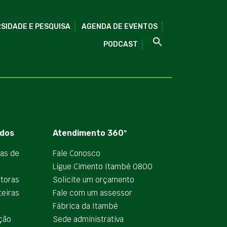
SIDADE E PESQUISA
AGENDA DE EVENTOS
PODCAST
dos
Atendimento 360º
ias de
Fale Conosco
Ligue Cimento Itambé 0800
utoras
Solicite um orçamento
teiras
Fale com um assessor
e
Fábrica da Itambé
ção
Sede administrativa