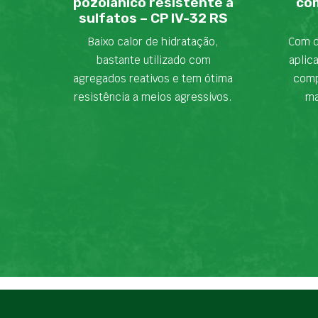
pozolânico resistente a
com
sulfatos – CP IV-32 RS
Baixo calor de hidratação,
Com d
bastante utilizado com
aplic
agregados reativos e tem ótima
comp
resistência a meios agressivos.
ma