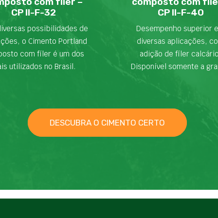
posto com fíler –
composto com fíle
CP II-F-32
CP II-F-40
iversas possibilidades de
Desempenho superior 
ações, o Cimento Portland
diversas aplicações, c
osto com fíler é um dos
adição de fíler calcári
is utilizados no Brasil.
Disponível somente a gra
DESCUBRA O CIMENTO CERTO