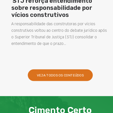
ça entendimento
Concretos ad
onsabilidade por
elevam dese
strutivos
estruturas e
soluções na 
e das construtoras por vícios
ou ao centro do debate jurídico após
Projetar estruturas m
l de Justiça (STJ) consolidar o
intervenções de man
que o prazo…
desempenho das obra
presentes na engenha
VEJA TODOS OS CONTEÚDOS
Cimento Certo