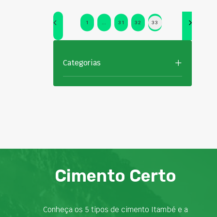
1
…
31
32
33
Categorias
Cimento Certo
Conheça os 5 tipos de cimento Itambé e a