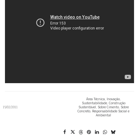
Área Técnica
,
Inovação
,
Sustentabilidade
,
Construção
15/02/2011
Sustentável
,
Sobre Cimento
,
Sobre
Concreto
,
Responsabilidade Social e
Ambiental