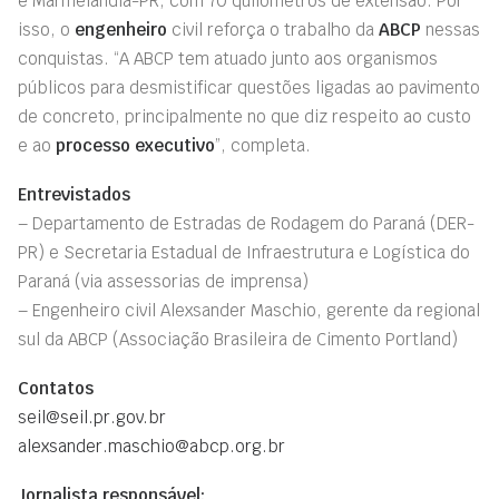
e Marmelândia-PR, com 70 quilômetros de extensão. Por
isso, o
engenheiro
civil reforça o trabalho da
ABCP
nessas
conquistas. “A ABCP tem atuado junto aos organismos
públicos para desmistificar questões ligadas ao pavimento
de concreto, principalmente no que diz respeito ao custo
e ao
processo executivo
”, completa.
Entrevistado
s
– Departamento de Estradas de Rodagem do Paraná (DER-
PR) e Secretaria Estadual de Infraestrutura e Logística do
Paraná (via assessorias de imprensa)
– Engenheiro civil Alexsander Maschio, gerente da regional
sul da ABCP (Associação Brasileira de Cimento Portland)
Contatos
seil@seil.pr.gov.br
alexsander.maschio@abcp.org.br
Jornalista responsável: