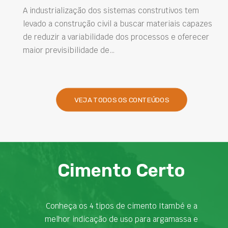
novos materiais para a construção ci
 construtivos tem
está o cimento com…
car materiais capazes
processos e oferecer
VEJA TODOS OS CONTEÚDOS
Cimento Certo
Conheça os 4 tipos de cimento Itambé e a
melhor indicação de uso para argamassa e