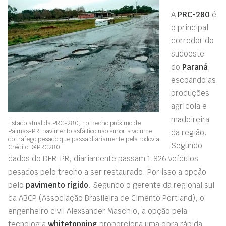
A
PRC-280
é
o principal
corredor do
sudoeste
do
Paraná
,
escoando as
produções
agrícola e
madeireira
Estado atual da PRC-280, no trecho próximo de
Palmas-PR: pavimento asfáltico não suporta volume
da região.
do tráfego pesado que passa diariamente pela rodovia
Segundo
Crédito: @PRC280
dados do DER-PR, diariamente passam 1.826 veículos
pesados pelo trecho a ser restaurado. Por isso a opção
pelo
pavimento rígido
. Segundo o gerente da regional sul
da ABCP (Associação Brasileira de Cimento Portland), o
engenheiro civil Alexsander Maschio, a opção pela
tecnologia
whitetopping
proporciona uma obra rápida,