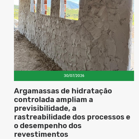
30/07/2026
ratação
Cimento com proprie
m a
magnéticas amplia
possibilidades de uso
s processos e
superfícies na constr
A busca por soluções que tornem o
versáteis tem impulsionado o dese