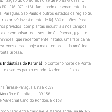
viabilização do contorno norte de Ponta Grossa. O
 BRs 376, 373 e 151, facilitando o escoamento da
, Paraguai, São Paulo e outros estados da região Sul.
etros prevê investimento de R$ 530 milhões. Para
eiros privados, com plantas industriais nos Campos
s a desembolsar recursos. Um é a Paccar, gigante
inhões, que recentemente instalou uma fábrica na
bev, considerada hoje a maior empresa da América
Ponta Grossa.
s Indústrias do Paraná)
, o contorno norte de Ponta
s relevantes para o estado. As demais são as
á (Brasil-Paraguai), na BR 277
Mourão e Palmital, na BR 158
 e Marechal Cândido Rondon, BR 163
rodoviário entre Cascavel e Marmelândia, na BR 163