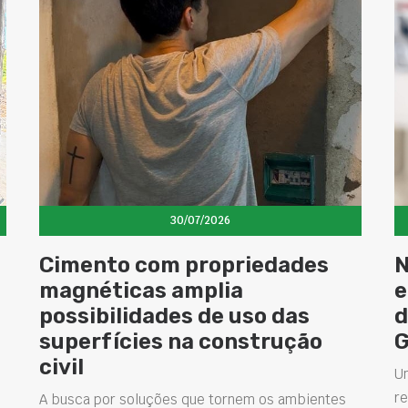
30/07/2026
Cimento com propriedades
N
magnéticas amplia
e
possibilidades de uso das
d
superfícies na construção
civil
U
re
A busca por soluções que tornem os ambientes