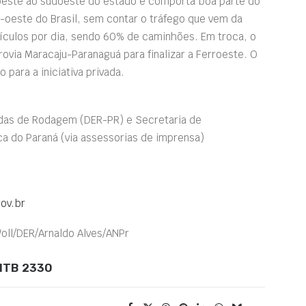
 oeste ao sudoeste do estado e comporta boa parte do
-oeste do Brasil, sem contar o tráfego que vem da
eículos por dia, sendo 60% de caminhões. Em troca, o
rovia Maracaju-Paranaguá para finalizar a Ferroeste. O
 para a iniciativa privada.
das de Rodagem (DER-PR) e Secretaria de
ica do Paraná (via assessorias de imprensa)
gov.br
Woll/DER/Arnaldo Alves/ANPr
 MTB 2330