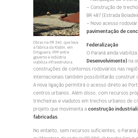
– Construção de trecho
BR 487 (Estrada Boiadei
– Novo acesso rodoviár
pavimentação de conc
Obras na PR 340, que leva
Federalização
à fábrica da Klabin, em
Ortigueira: PPP entre
O Paraná ainda viabiliz
governo e indústria
Desenvolvimento)
na o
viabiliza infraestrutura
construções de contornos rodoviários nas regi
internacionais também possibilitarão construir 
A nova ligação permitirá o acesso direto ao Por
centros urbanos. Além disso, com recursos própr
trincheiras e viadutos em trechos urbanos de ci
projeto que movimenta a
construção industrial
fabricadas
.
No entanto, sem recursos suficientes, o Paraná