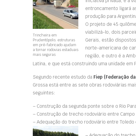
iniciativa privada, é a 
entroncamento ligará as
produção para Argentina
O projeto de 45 quilôm
viabilizá-lo, dois parc
Trincheira em
Gerais, estão disposto
Prudentópolis: estruturas
em pré-fabricado ajudam
norte-americana de cam
a tornar rodovias estaduais
mais seguras
região, e outro é a Am
Latina, e que está construindo uma unidade em 
Segundo recente estudo da
Fiep (Federação da
Grossa está entre as sete obras rodoviárias mai
seguintes:
– Construção da segunda ponte sobre o Rio Paran
– Construção de trecho rodoviário entre Campo 
– Adequação do trecho rodoviário entre Toledo
– Adequação do trecho 