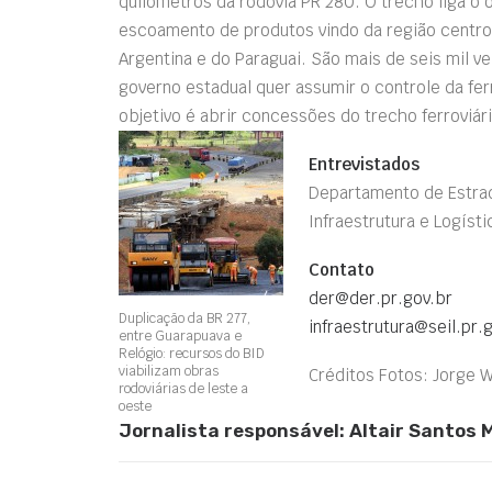
quilômetros da rodovia PR 280. O trecho liga o
escoamento de produtos vindo da região centro
Argentina e do Paraguai. São mais de seis mil v
governo estadual quer assumir o controle da fer
objetivo é abrir concessões do trecho ferroviário
Entrevistados
Departamento de Estra
Infraestrutura e Logíst
Contato
der@der.pr.gov.br
Duplicação da BR 277,
infraestrutura@seil.pr.
entre Guarapuava e
Relógio: recursos do BID
viabilizam obras
Créditos Fotos: Jorge 
rodoviárias de leste a
oeste
Jornalista responsável: Altair Santos