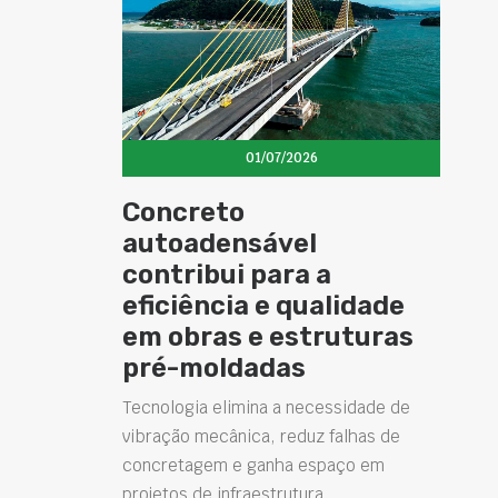
01/07/2026
Concreto
autoadensável
contribui para a
eficiência e qualidade
em obras e estruturas
pré-moldadas
Tecnologia elimina a necessidade de
vibração mecânica, reduz falhas de
concretagem e ganha espaço em
projetos de infraestrutura