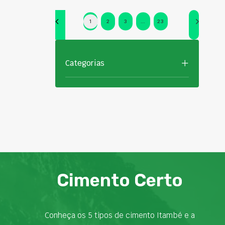
1
2
3
…
23
Categorias
Cimento Certo
Conheça os 5 tipos de cimento Itambé e a