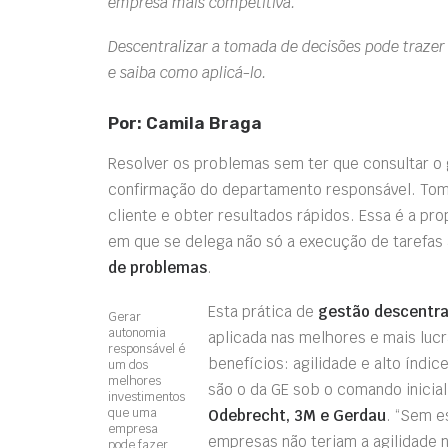
empresa mais competitiva.
Descentralizar a tomada de decisões pode traze
e saiba como aplicá-lo.
Por: Camila Braga
Resolver os problemas sem ter que consultar o 
confirmação do departamento responsável. Tom
cliente e obter resultados rápidos. Essa é a pr
em que se delega não só a execução de tarefas
de problemas
.
Esta prática de
gestão descentra
Gerar
autonomia
aplicada nas melhores e mais luc
responsável é
benefícios: agilidade e alto índi
um dos
melhores
são o da GE sob o comando inicia
investimentos
que uma
Odebrecht, 3M e Gerdau
. “Sem e
empresa
empresas não teriam a agilidade n
pode fazer