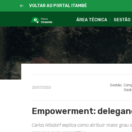
VOLTAR AO PORTAL ITAMBÉ
ÁREA TÉCNICA
GESTÃO
Gestão
,
Comp
20/07/2010
Gest
Empowerment: delegand
Carlos Hilsdorf explica como atribuir maior grau