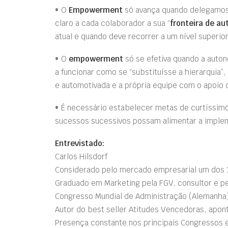
• O
Empowerment
só avança quando delegamos
claro a cada colaborador a sua “
fronteira de a
atual e quando deve recorrer a um nível superior
• O
empowerment
só se efetiva quando a auto
a funcionar como se “substituísse a hierarquia”
e automotivada e a própria equipe com o apoio d
• É necessário estabelecer metas de curtíssimo 
sucessos sucessivos possam alimentar a impl
Entrevistado:
Carlos Hilsdorf
Considerado pelo mercado empresarial um dos 1
Graduado em Marketing pela FGV, consultor e 
Congresso Mundial de Administração (Alemanha)
Autor do best seller Atitudes Vencedoras, apo
Presença constante nos principais Congressos e