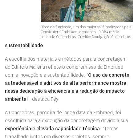
Bloco de fundação, um dos maiores já realizados pela
Construtora Embraed, demandou 3.384 m³ de
concreto Concrebras. Crédito: Divulgação Concrebras
sustentabilidade
A escolha dos materiais e métodos para a concretagem
do Edifício Marena reflete o compromisso da Embraed
com a inovação e a sustentabilidade. “
O uso de concreto
autoadensável e aditivos de alta performance mostra
nossa dedicação à eficiência e à redução do impacto
ambiental
“, destaca Fey.
A Concrebras, parceira de longa data da Embraed, foi
escolhida para a execução da concretagem devido à sua
experiência e elevada capacidade técnica
. “Temos
trabalhado juntos em diversos projetos, sempre