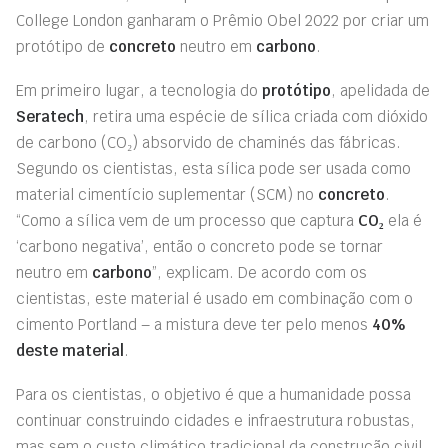
College London ganharam o Prêmio Obel 2022 por criar um
protótipo de
concreto
neutro em
carbono
.
Em primeiro lugar, a tecnologia do
protótipo
, apelidada de
Seratech
, retira uma espécie de sílica criada com dióxido
de carbono (CO₂) absorvido de chaminés das fábricas.
Segundo os cientistas, esta sílica pode ser usada como
material cimentício suplementar (SCM) no
concreto
.
“Como a sílica vem de um processo que captura
CO₂
ela é
‘carbono negativa’, então o concreto pode se tornar
neutro em
carbono
”, explicam. De acordo com os
cientistas, este material é usado em combinação com o
cimento Portland – a mistura deve ter pelo menos
40%
deste material
.
Para os cientistas, o objetivo é que a humanidade possa
continuar construindo cidades e infraestrutura robustas,
mas sem o custo climático tradicional da construção civil.