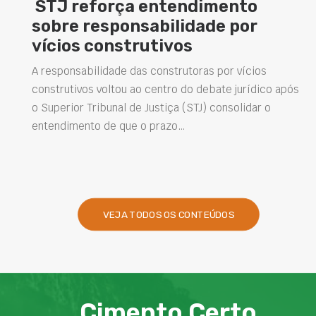
mento
Concretos aditivados e 
de por
elevam desempenho da
estruturas e impulsion
soluções na construção 
 por vícios
bate jurídico após
Projetar estruturas mais duráveis, reduz
 consolidar o
intervenções de manutenção e melhora
desempenho das obras são desafios ca
presentes na engenharia. Nesse contex
VEJA TODOS OS CONTEÚDOS
Cimento Certo