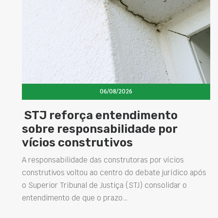
06/08/2026
força entendimento
Concretos
esponsabilidade por
elevam d
construtivos
estrutur
soluções 
lidade das construtoras por vícios
 voltou ao centro do debate jurídico após
Projetar estrutu
ribunal de Justiça (STJ) consolidar o
intervenções d
o de que o prazo…
desempenho das
presentes na en