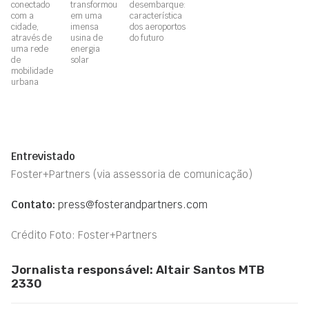
conectado
transformou
desembarque:
com a
em uma
característica
cidade,
imensa
dos aeroportos
através de
usina de
do futuro
uma rede
energia
de
solar
mobilidade
urbana
Entrevistado
Foster+Partners (via assessoria de comunicação)
Contato:
press@fosterandpartners.com
Crédito Foto: Foster+Partners
Jornalista responsável: Altair Santos MTB
2330