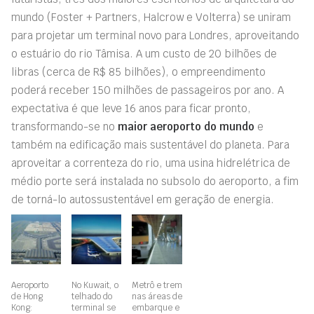
mundo (Foster + Partners, Halcrow e Volterra) se uniram
para projetar um terminal novo para Londres, aproveitando
o estuário do rio Tâmisa. A um custo de 20 bilhões de
libras (cerca de R$ 85 bilhões), o empreendimento
poderá receber 150 milhões de passageiros por ano. A
expectativa é que leve 16 anos para ficar pronto,
transformando-se no
maior aeroporto do mundo
e
também na edificação mais sustentável do planeta. Para
aproveitar a correnteza do rio, uma usina hidrelétrica de
médio porte será instalada no subsolo do aeroporto, a fim
de torná-lo autossustentável em geração de energia.
Aeroporto
No Kuwait, o
Metrô e trem
de Hong
telhado do
nas áreas de
Kong:
terminal se
embarque e