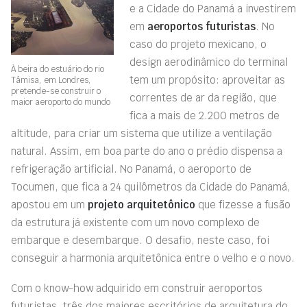
e a Cidade do Panamá a investirem
em
aeroportos futuristas
. No
caso do projeto mexicano, o
design aerodinâmico do terminal
À beira do estuário do rio
tem um propósito: aproveitar as
Tâmisa, em Londres,
pretende-se construir o
correntes de ar da região, que
maior aeroporto do mundo
fica a mais de 2.200 metros de
altitude, para criar um sistema que utilize a ventilação
natural. Assim, em boa parte do ano o prédio dispensa a
refrigeração artificial. No Panamá, o aeroporto de
Tocumen, que fica a 24 quilômetros da Cidade do Panamá,
apostou em um
projeto arquitetônico
que fizesse a fusão
da estrutura já existente com um novo complexo de
embarque e desembarque. O desafio, neste caso, foi
conseguir a harmonia arquitetônica entre o velho e o novo.
Com o know-how adquirido em construir aeroportos
futuristas, três dos maiores escritórios de arquitetura do