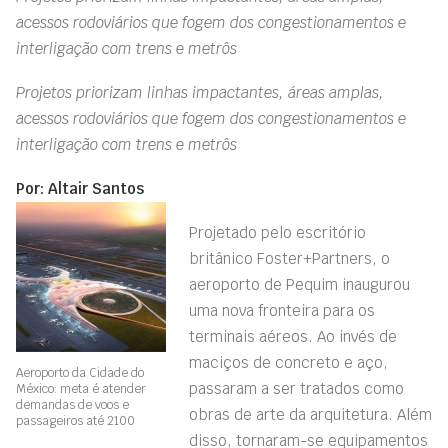
acessos rodoviários que fogem dos congestionamentos e
interligação com trens e metrôs
Projetos priorizam linhas impactantes, áreas amplas,
acessos rodoviários que fogem dos congestionamentos e
interligação com trens e metrôs
Por: Altair Santos
Projetado pelo escritório
britânico Foster+Partners, o
aeroporto de Pequim inaugurou
uma nova fronteira para os
terminais aéreos. Ao invés de
maciços de concreto e aço,
Aeroporto da Cidade do
passaram a ser tratados como
México: meta é atender
demandas de voos e
obras de arte da arquitetura. Além
passageiros até 2100
disso, tornaram-se equipamentos