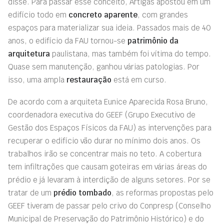
disse. Para passar esse conceito, Artigas apostou em um
edifício todo em
concreto aparente
, com grandes
espaços para materializar sua ideia. Passados mais de 40
anos, o edifício da FAU tornou-se
patrimônio da
arquitetura
paulistana, mas também foi vítima do tempo.
Quase sem manutenção, ganhou várias patologias. Por
isso, uma ampla
restauração
está em curso.
De acordo com a arquiteta Eunice Aparecida Rosa Bruno,
coordenadora executiva do GEEF (Grupo Executivo de
Gestão dos Espaços Físicos da FAU) as intervenções para
recuperar o edifício vão durar no mínimo dois anos. Os
trabalhos irão se concentrar mais no teto. A cobertura
tem infiltrações que causam goteiras em várias áreas do
prédio e já levaram à interdição de alguns setores. Por se
tratar de um
prédio tombado
, as reformas propostas pelo
GEEF tiveram de passar pelo crivo do Conpresp (Conselho
Municipal de Preservação do Patrimônio Histórico) e do