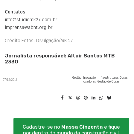
Contatos
info@studiomk27.com.br
imprensa@abnt.org.br
Crédito Fotos: Divulgação/MK 27
Jornalista responsável: Altair Santos MTB
2330
Gestão
,
Inovação
,
Infraestrutura
,
Obras
07/12/2016
Inovadoras
,
Gestão de Obras
Cadastre-se no
Massa Cinzenta
e fique
por dentro do mundo da construção civil.