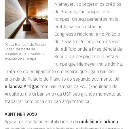
Niemeyer, ao projetar os prédios
de Brasília, não poupou em
rampas. Os equipamentos mais
emblemáticos estão no
Congresso Nacional e no Palácio
do Planalto. Porém, é no interior
“Casa Rampa”, de Márcio
do edifício onde a Presidência da
Kogan: descarte de
escadas e de elevadores,
República despacha que está a
e opção pela rampa
rampa que Niemeyer mais admira.
Trata-se do equipamento em espiral que liga o hall de
entrada do Palácio do Planalto ao segundo pavimento. Já
Vilanova Artigas
tem nas rampas da FAU (Faculdade de
Arquitetura e Urbanismo) da USP seu grande momento ao
trabalhar com essa solução arquitetônica.
ABNT NBR 9050
Agora, na era da acessibilidade e da
mobilidade urbana
,