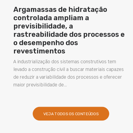
ão
Cimento com propriedades
magnéticas amplia
possibilidades de uso das
essos e
superfícies na construção c
A busca por soluções que tornem os ambien
versáteis tem impulsionado o desenvolvimen
novos materiais para a construção civil. Entre
ivos tem
está o cimento com…
ais capazes
e oferecer
VEJA TODOS OS CONTEÚDOS