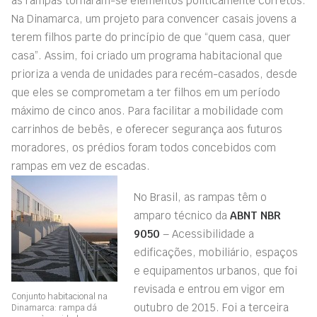
as rampas tornaram-se elementos politicamente corretos.
Na Dinamarca, um projeto para convencer casais jovens a
terem filhos parte do princípio de que “quem casa, quer
casa”. Assim, foi criado um programa habitacional que
prioriza a venda de unidades para recém-casados, desde
que eles se comprometam a ter filhos em um período
máximo de cinco anos. Para facilitar a mobilidade com
carrinhos de bebês, e oferecer segurança aos futuros
moradores, os prédios foram todos concebidos com
rampas em vez de escadas.
No Brasil, as rampas têm o
amparo técnico da
ABNT NBR
9050
– Acessibilidade a
edificações, mobiliário, espaços
e equipamentos urbanos, que foi
revisada e entrou em vigor em
Conjunto habitacional na
outubro de 2015. Foi a terceira
Dinamarca: rampa dá