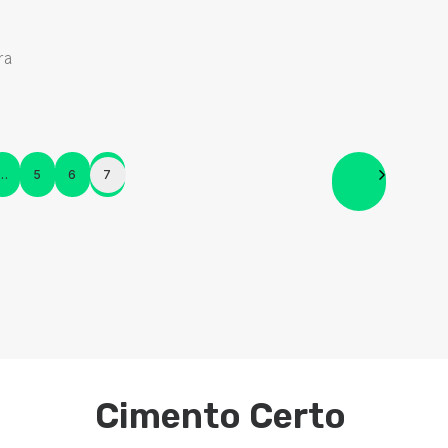
ra
…
5
6
7
Cimento Certo