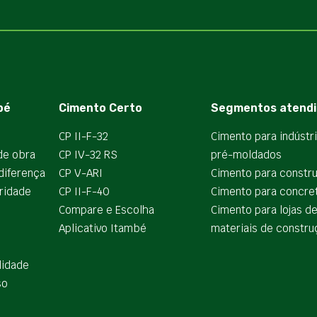
bé
Cimento Certo
Segmentos atendi
CP II-F-32
Cimento para indústr
de obra
CP IV-32 RS
pré-moldados
diferença
CP V-ARI
Cimento para constr
ridade
CP II-F-40
Cimento para concre
Compare e Escolha
Cimento para lojas d
Aplicativo Itambé
materiais de constru
lidade
so