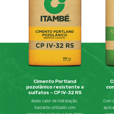
Cimento Portland
C
pozolânico resistente a
com
sulfatos – CP IV-32 RS
Baixo calor de hidratação,
Com d
bastante utilizado com
aplic