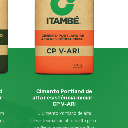
d
Cimento Portland de
r –
alta resistência inicial –
CP V-ARI
em
O Cimento Portland de alta
om
resistência inicial tem alto grau