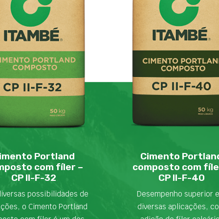
imento Portland
Cimento Portlan
posto com fíler –
composto com fíle
CP II-F-32
CP II-F-40
iversas possibilidades de
Desempenho superior 
ações, o Cimento Portland
diversas aplicações, c