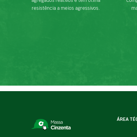
agregados reativos e tem ótima
comp
resistência a meios agressivos.
ma
ÁREA TÉ