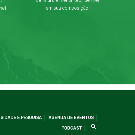
o.
de finura e menor teor de fíler
nel.
em sua composição.
SIDADE E PESQUISA
AGENDA DE EVENTOS
PODCAST