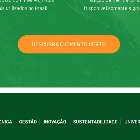
osto com fíler é um dos
adição de fíler calcári
is utilizados no Brasil.
Disponível somente a gra
DESCUBRA O CIMENTO CERTO
CNICA
GESTÃO
INOVAÇÃO
SUSTENTABILIDADE
UNIVER