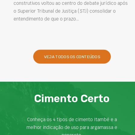
após
Projetar estruturas mais duráveis, reduzir
intervenções de manutenção e melhorar o
desempenho das obras são desafios cada vez mais
presentes na engenharia. Nesse contexto, os…
VEJA TODOS OS CONTEÚDOS
Cimento Certo
Conheça os 4 tipos de cimento Itambé e a
melhor indicação de uso para argamassa e