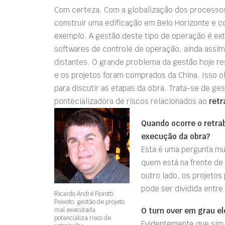
Com certeza. Com a globalização dos processos
construir uma edificação em Belo Horizonte e c
exemplo. A gestão deste tipo de operação é e
softwares de controle de operação, ainda assim 
distantes. O grande problema da gestão hoje res
e os projetos foram comprados da China. Isso o
para discutir as etapas da obra. Trata-se de ge
pontecializadora de riscos relacionados ao
retr
Quando ocorre o retrab
execução da obra?
Esta é uma pergunta mui
quem está na frente de
outro lado, os projetos
pode ser dividida entre
Ricardo André Fiorotti
Peixoto: gestão de projeto
mal executada
O turn over em grau el
potencializa risco de
Evidentemente que sim