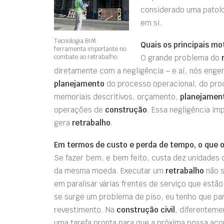
considerado uma patol
em si.
Tecnologia BIM:
Quais os principais mo
ferramenta importante no
combate ao retrabalho.
O grande problema do
r
diretamente com a negligência – e aí, nós eng
planejamento
do processo operacional, do pr
memoriais descritivos, orçamento,
planejamen
operações de
construção
. Essa negligência im
gera
retrabalho
.
Em termos de custo e perda de tempo, o que o
Se fazer bem, e bem feito, custa dez unidades
da mesma moeda. Executar um
retrabalho
não s
em paralisar várias frentes de serviço que estã
se surge um problema de piso, eu tenho que para
revestimento. Na
construção civil
, diferenteme
uma tarefa pronta para que a próxima possa aco