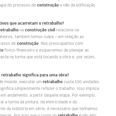
ogia do processo de
construção
e não da edificação
tivos que acarretam o retrabalho?
etrabalho
na
construção civil
relaciona-se
enheiros, também temos culpa – em relação ao
ocesso de
construção
. Nos preocupamos com
to
físico-financeiro e esquecemos de planejar as
pacta na turma que está tocando a obra e, por vezes,
 retrabalho significa para uma obra?
 de moeda, executar um
retrabalho
custa 100 unidades
ignifica simplesmente refazer o trabalho. Isso implica
o em andamento, a partir daquela etapa. Por exemplo,
r a turma da pintura, da eletricidade e do
nte da indústria em série, é necessário que tenhamos
ntecer. Por isso que o custo do
retrabalho
é tão alto.