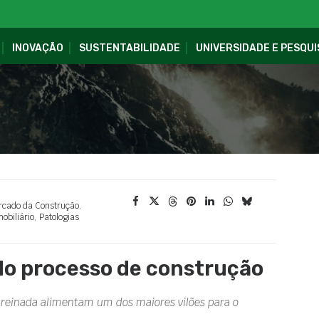
INOVAÇÃO
SUSTENTABILIDADE
UNIVERSIDADE E PESQUI
cado da Construção
,
obiliário
,
Patologias
 do processo de construção
treinada alimentam um dos maiores vilões para o