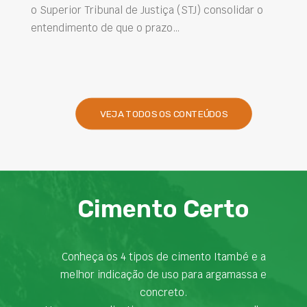
ribunal de Justiça (STJ) consolidar o
intervenções d
o de que o prazo…
desempenho das
presentes na en
VEJA TODOS OS CONTEÚDOS
Cimento Certo
Conheça os 4 tipos de cimento Itambé e a
melhor indicação de uso para argamassa e
concreto.