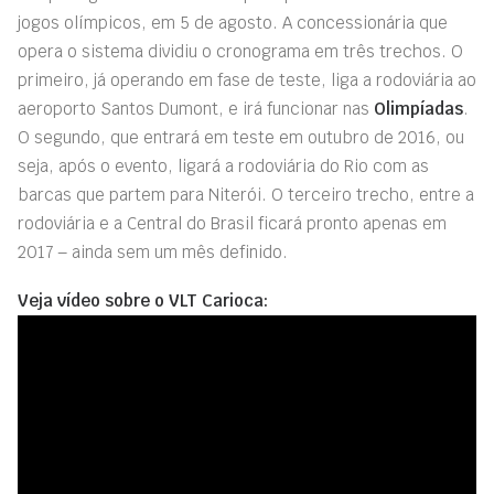
jogos olímpicos, em 5 de agosto. A concessionária que
opera o sistema dividiu o cronograma em três trechos. O
primeiro, já operando em fase de teste, liga a rodoviária ao
aeroporto Santos Dumont, e irá funcionar nas
Olimpíadas
.
O segundo, que entrará em teste em outubro de 2016, ou
seja, após o evento, ligará a rodoviária do Rio com as
barcas que partem para Niterói. O terceiro trecho, entre a
rodoviária e a Central do Brasil ficará pronto apenas em
2017 – ainda sem um mês definido.
Veja vídeo sobre o VLT Carioca: