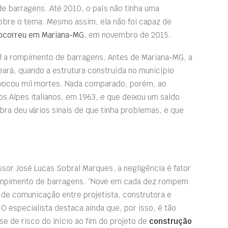
de barragens. Até 2010, o país não tinha uma
sobre o tema. Mesmo assim, ela não foi capaz de
 ocorreu em Mariana-MG
, em novembro de 2015.
vel a rompimento de barragens. Antes de Mariana-MG, a
ará, quando a estrutura construída no município
vocou mil mortes. Nada comparado, porém, ao
s Alpes italianos, em 1963, e que deixou um saldo
bra deu vários sinais de que tinha problemas, e que
sor José Lucas Sobral Marques, a negligência é fator
ompimento de barragens. “Nove em cada dez rompem
a de comunicação entre projetista, construtora e
O especialista destaca ainda que, por isso, é tão
ise de risco do início ao fim do projeto de
construção