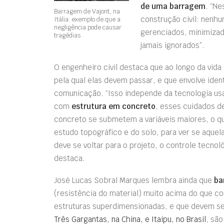
de uma barragem
. “Ne
Barragem de Vajont, na
construção civil: nenhu
Itália: exemplo de que a
negligência pode causar
gerenciados, minimizad
tragédias
jamais ignorados”.
O engenheiro civil destaca que ao longo da vid
pela qual elas devem passar, e que envolve ide
comunicação. “Isso independe da tecnologia usa
com
estrutura em concreto
, esses cuidados d
concreto se submetem a variáveis maiores, o 
estudo topográfico e do solo, para ver se aquel
deve se voltar para o projeto, o controle tecnol
destaca.
José Lucas Sobral Marques lembra ainda que
ba
(resistência do material) muito acima do que c
estruturas superdimensionadas, e que devem se
Três Gargantas, na China, e Itaipu, no Brasil
, sã