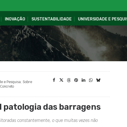
INOVAÇÃO
SUSTENTABILIDADE
UNIVERSIDADE E PESQUI
de e Pesquisa
,
Sobre
Concreto
al patologia das barragens
nitoradas constantemente, o que muitas vezes não