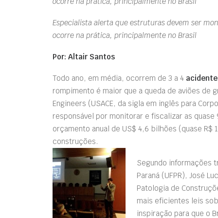
ocorre na prática, principalmente no Brasil
Especialista alerta que estruturas devem ser mo
ocorre na prática, principalmente no Brasil
Por: Altair Santos
Todo ano, em média, ocorrem de 3 a 4
acidente
rompimento é maior que a queda de aviões de g
Engineers (USACE, da sigla em inglês para Corp
responsável por monitorar e fiscalizar as quase
orçamento anual de US$ 4,6 bilhões (quase R$ 1
construções.
Segundo informações tr
Paraná (UFPR), José Lu
Patologia de Construç
mais eficientes leis so
inspiração para que o B