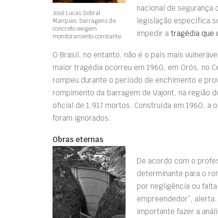
nacional de segurança 
José Lucas Sobral
legislação específica 
Marques: barragens de
concreto exigem
impedir a
tragédia que
monitoramento constante
O Brasil, no entanto, não é o país mais vulnerá
maior tragédia ocorreu em 1960, em Orós, no Ce
rompeu durante o período de enchimento e pro
rompimento da barragem de Vajont, na região do
oficial de 1.917 mortos. Construída em 1960, a o
foram ignorados.
Obras eternas
De acordo com o profes
determinante para o r
por negligência ou falt
empreendedor”, alerta. 
importante fazer a anál