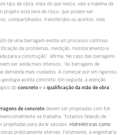
ste tipo de obra, mais do que nunca, vale a máxima da
m projeto está livre de risco, que podem ser
os, compartilhados, transferidos ou aceitos, mas
a útil de uma barragem existe um processo contínuo
ntificação de problemas, medição, monitoramento e
da para a construção”, afirma. No caso das barragens
evem ser ainda mais intensos. “As barragens de
que demanda mais cuidados. A começar por um rigoroso
a geologia aceita concreto. Em seguida, a atenção
ógico do
concreto
e a
qualificação da mão de obra
”,
rragens de concreto
devem ser projetadas com fck
onvencionalmente se trabalha. “Estamos falando de
r projetadas para durar séculos.
Hidrelétricas como
o obras praticamente eternas. Felizmente, a engenharia