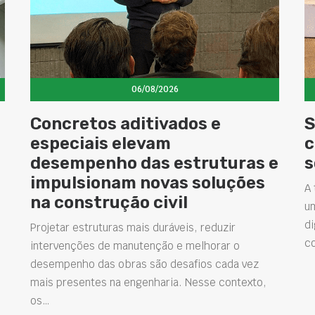
06/08/2026
Concretos aditivados e
S
especiais elevam
c
desempenho das estruturas e
s
impulsionam novas soluções
A 
na construção civil
u
di
Projetar estruturas mais duráveis, reduzir
c
intervenções de manutenção e melhorar o
desempenho das obras são desafios cada vez
mais presentes na engenharia. Nesse contexto,
os…