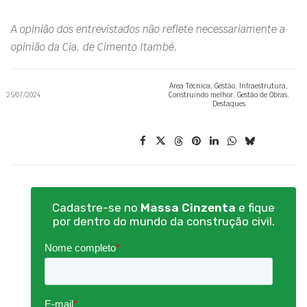
A opinião dos entrevistados não reflete necessariamente a
opinião da Cia. de Cimento Itambé.
Área Técnica
,
Gestão
,
Infraestrutura
,
25/07/2024
Construindo melhor
,
Gestão de Obras
,
Destaques
Cadastre-se no
Massa Cinzenta
e fique
por dentro do mundo da construção civil.