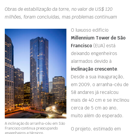
Obras de estabilização da torre, no valor de US$ 120
milhões, foram concluídas, mas problemas continuam
O luxuoso edifício
Millennium Tower de São
Francisco
(EUA) está
deixando engenheiros
alarmados devido à
inclinação crescente
.
Desde a sua inauguração,
em 2009, o arranha-céu de
58 andares já recalcou
mais de 40 cm e se inclinou
cerca de 5 cm ao ano,
muito além do esperado.
A inclinação do arranha-céu em São
Francisco continua preocupando
O projeto, estimado em
engenheiros e técnicos.