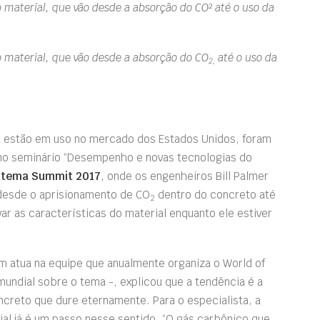
 material, que vão desde a absorção do CO² até o uso da
 material, que vão desde a absorção do CO
até o uso da
2,
á estão em uso no mercado dos Estados Unidos, foram
 no seminário “Desempenho e novas tecnologias do
atema Summit 2017
, onde os engenheiros Bill Palmer
 desde o aprisionamento de CO
dentro do concreto até
2
ar as características do material enquanto ele estiver
m atua na equipe que anualmente organiza o World of
mundial sobre o tema -, explicou que a tendência é a
ncreto que dure eternamente. Para o especialista, a
al já é um passo nesse sentido. “O gás carbônico que