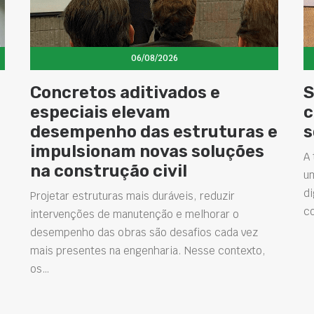
06/08/2026
Concretos aditivados e
S
especiais elevam
c
desempenho das estruturas e
s
impulsionam novas soluções
A 
na construção civil
u
di
Projetar estruturas mais duráveis, reduzir
c
intervenções de manutenção e melhorar o
desempenho das obras são desafios cada vez
mais presentes na engenharia. Nesse contexto,
os…