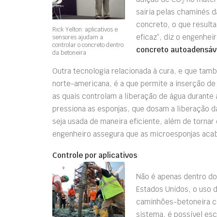
2
sairia pelas chaminés d
concreto, o que result
Rick Yelton: aplicativos e
eficaz”, diz o engenhei
sensores ajudam a
controlar o concreto dentro
concreto autoadensáv
da betoneira
Outra tecnologia relacionada à cura, e que tam
norte-americana, é a que permite a inserção d
as quais controlam a liberação de água durante
pressiona as esponjas, que dosam a liberação da
seja usada de maneira eficiente, além de tornar 
engenheiro assegura que as microesponjas acab
Controle por aplicativos
Não é apenas dentro do
Estados Unidos, o uso 
caminhões-betoneira co
sistema, é possível es