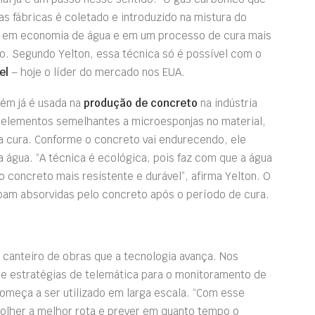
as fábricas é coletado e introduzido na mistura do
a em economia de água e em um processo de cura mais
ro. Segundo Yelton, essa técnica só é possível com o
el
– hoje o líder do mercado nos EUA.
bém já é usada na
produção de concreto
na indústria
e elementos semelhantes a microesponjas no material,
 a cura. Conforme o concreto vai endurecendo, ele
 água. “A técnica é ecológica, pois faz com que a água
o concreto mais resistente e durável”, afirma Yelton. O
am absorvidas pelo concreto após o período de cura.
 canteiro de obras que a tecnologia avança. Nos
de estratégias de telemática para o monitoramento de
meça a ser utilizado em larga escala. “Com esse
colher a melhor rota e prever em quanto tempo o