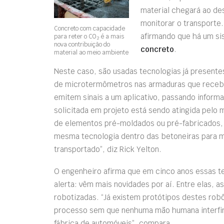
material chegará ao des
monitorar o transporte.
Concreto com capacidade
afirmando que há um si
para reter o CO
é a mais
2
nova contribuição do
concreto
.
material ao meio ambiente
Neste caso, são usadas tecnologias já presente
de microtermômetros nas armaduras que receb
emitem sinais a um aplicativo, passando informa
solicitada em projeto está sendo atingida pelo m
de elementos pré-moldados ou pré-fabricados, 
mesma tecnologia dentro das betoneiras para 
transportado”, diz Rick Yelton.
O engenheiro afirma que em cinco anos essas t
alerta: vêm mais novidades por aí. Entre elas, 
robotizadas. “Já existem protótipos destes ro
processo sem que nenhuma mão humana interfi
fábrica de automóveis”, compara.