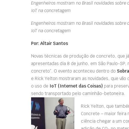
Engenheiros mostram no Brasil novidades sobre o
IoT na concretagem
Engenheiros mostram no Brasil novidades sobre o
IoT na concretagem
Por: Altair Santos
Novas técnicas de produção de concreto, que j
apresentadas dia 8 de junho, em São Paulo-SP,
concreto”. O evento aconteceu dentro do
Sobr
e Rick Yelton mostraram as novidades, que vão
o uso de
IoT (Internet das Coisas)
para preserv
sendo transportado pelo caminhão-betoneira.
Rick Yelton, que també
Concrete – maior feira 
ciência chegar a um co
adição de CO
no materi