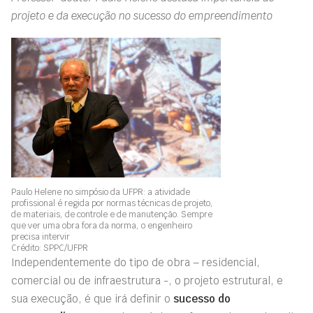
projeto e da execução no sucesso do empreendimento
Paulo Helene no simpósio da UFPR: a atividade
profissional é regida por normas técnicas de projeto,
de materiais, de controle e de manutenção. Sempre
que ver uma obra fora da norma, o engenheiro
precisa intervir
Crédito: SPPC/UFPR
Independentemente do tipo de obra – residencial,
comercial ou de infraestrutura -, o projeto estrutural, e
sua execução, é que irá definir o
sucesso do