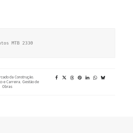
ntos MTB 2330
cado da Construção
,
 e Carreira
,
Gestão de
Obras