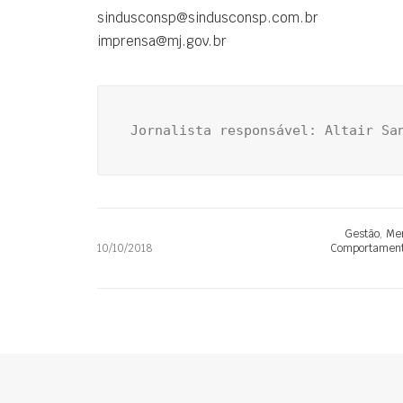
sindusconsp@sindusconsp.com.br
imprensa@mj.gov.br
Jornalista responsável: Altair Sa
Gestão
,
Mer
10/10/2018
Comportamento