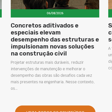
06/08/2026
Concretos aditivados e
S
especiais elevam
c
desempenho das estruturas e
s
impulsionam novas soluções
A 
na construção civil
u
di
Projetar estruturas mais duráveis, reduzir
c
intervenções de manutenção e melhorar o
desempenho das obras são desafios cada vez
mais presentes na engenharia. Nesse contexto,
os…