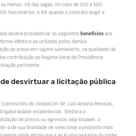
 ou menos; 4% das vagas, no caso de 200 a 500
000 funcionários; e 6% quando o contrato exigir a
tada deverá providenciar os seguintes
benefícios
aos
forme idêntico ao utilizado pelos demais
rição do preso em regime semiaberto, na qualidade de
iva contribuição ao Regime Geral de Previdência
islação pertinente.
de desvirtuar a licitação pública
 e Concessões do SindusCon-SP, Luiz Antonio Messias,
brigatoriedade estabelecida. “Embora o
lização de presos ou egressos seja louvável, o
ndo-a de sua finalidade de selecionar a proposta mais
irigente ainda afirma que a lei é uma tentativa do poder