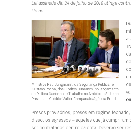
Lei assinada dia 24 de julho de 2018 atinge contr
União
Du
mi
as
Tr
d
de
co
em
de
Ministros Raul Jungmann, da Segurança Pública, e
Gustavo Rocha, dos Direitos Humanos, no lançamento
va
da Política Nacional de Trabalho no Âmbito do Sistema
Prisional . Crédito: Valter Campanato/Agência Brasil
en
Presos provisórios, presos em regime fechado, 
disso, os egressos – aqueles que já cumprira
ser contratados dentro da cota. Deverão ser r