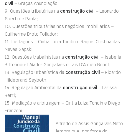
civil
– Graças Anunciação;
9. Questões tributárias na
construção civil
– Leonardo
Sperb de Paola;
10. Questões tributárias nos negócios imobiliários –
Guilherme Broto Follador;
11. Licitações – Cintia Luiza Tondin e Raquel Cristina das
Neves Gapski;
12. Questões trabalhistas na
construção civil
– Isabella
Bittencourt Mäder Gonçalves e Tais D’Amico Bonet;
13. Regulação urbanística da
construção civil
– Ricardo
Hildebrand Seyboth;
14. Regulação Ambiental da
construção civil
– Larissa
Berri;
15. Mediação e arbitragem – Cintia Luiza Tondin e Diego
Franzoni;
Alfredo de Assis Gonçalves Neto
lembra que, por força do