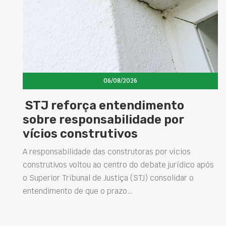
06/08/2026
dimento
Concretos aditivados
dade por
elevam desempenho 
s
estruturas e impulsi
soluções na construçã
oras por vícios
o debate jurídico após
Projetar estruturas mais duráveis, r
STJ) consolidar o
intervenções de manutenção e melh
desempenho das obras são desafio
presentes na engenharia. Nesse co