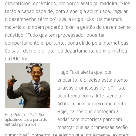
cimentícios, cerâmicos, em porcelanato ou madeira. “Eles
terão a capacidade de, com a energia acumulada, regular
o desempenho térmico”, avalia Hugo Fuks. Os mesmos
materiais também poderão fazer a gestão do desempenho
acústico. “Tudo que tem processador pode ter
comportamento e, portanto, controlado pela Internet das
Coisas”, define o diretor do departamento de informática
da PUC-Rio.
Hugo Fuks alerta que, por
enquanto, é preciso estar atento
a falsas promessas de IoT. “Isto
aconteceu com a Inteligência
Artificial num primeiro momento.
Hoje, carros que começam a
Hugo Fuks, da PUC-Rio:
andar sem motorista parecem
aplicativos são a porta de
entrada para a IoT
mostrar que as promessas serão
cumpridas”, comenta, revelando que, atualmente, existem