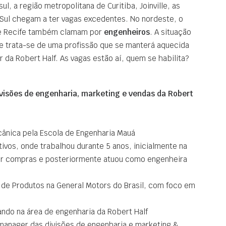
l, a região metropolitana de Curitiba, Joinville, as
 Sul chegam a ter vagas excedentes. No nordeste, o
de Recife também clamam por
engenheiros
. A situação
ue trata-se de uma profissão que se manterá aquecida
 da Robert Half. As vagas estão aí, quem se habilita?
divisões de engenharia, marketing e vendas da Robert
cânica pela Escola de Engenharia Mauá
tivos, onde trabalhou durante 5 anos, inicialmente na
or compras e posteriormente atuou como engenheira
 de Produtos na General Motors do Brasil, com foco em
ando na área de engenharia da Robert Half
 manager das divisões de engenharia e marketing &