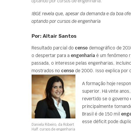
optando por cursos de engenharia.
IBGE revela que, apesar da demanda e da boa ofe
optando por cursos de engenharia
Por: Altair Santos
Resultado parcial do
censo
demográfico de 2010,
o despertar para a
engenharia
é um fenômeno re
passada, o interesse pelas engenharias, incluin
mostrados no
censo
de 2000. Isso explica por 
A formação hoje respon
superior. Há vinte anos
revertido se o governo 
principalmente tornando
Brasil é de 150 mil
enge
esse déficit pode dupli
Daniela Ribeiro, da Robert
Half: cursos de engenharia