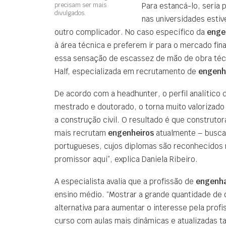
precisam ser mais
Para estancá-lo, seria
divulgados.
nas universidades est
outro complicador. No caso específico da
engen
à área técnica e preferem ir para o mercado fin
essa sensação de escassez de mão de obra técni
Half, especializada em recrutamento de
engenh
De acordo com a headhunter, o perfil analítico
mestrado e doutorado, o torna muito valorizado
a construção civil. O resultado é que construto
mais recrutam
engenheiros
atualmente – buscam
portugueses, cujos diplomas são reconhecidos 
promissor aqui”, explica Daniela Ribeiro.
A especialista avalia que a profissão de
engenha
ensino médio. “Mostrar a grande quantidade de
alternativa para aumentar o interesse pela prof
curso com aulas mais dinâmicas e atualizadas ta