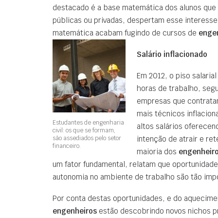
destacado é a base matemática dos alunos que
públicas ou privadas, despertam esse interess
matemática acabam fugindo de cursos de
enge
Salário inflacionado
Em 2012, o piso salaria
horas de trabalho, segu
empresas que contrata
mais técnicos inflacion
Estudantes de engenharia
altos salários oferecen
civil: os que se formam,
são assediados pelo setor
intenção de atrair e re
financeiro.
maioria dos
engenheir
um fator fundamental, relatam que oportunidad
autonomia no ambiente de trabalho são tão impor
Por conta destas oportunidades, e do aquecime
engenheiros
estão descobrindo novos nichos pr