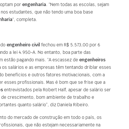
 optam por
engenharia
. “Nem todas as escolas, sejam
e nos estudantes, que não tendo uma boa base
nharia
“, completa.
l do
engenheiro civil
fechou em R$ 5.573,00 por 6
ndo a lei 4.950-A. No entanto, boa parte das
m estão pagando mais. “A escassez de
engenheiros
a os salários e as empresas têm tentando driblar esses
do benefícios e outros fatores motivacionais, com a
ter esses profissionais. Mas é bom que se frise que a
os
entrevistados pela Robert Half, apesar de salário ser
e de crescimento, bom ambiente de trabalho e
tantes quanto salário”, diz Daniela Ribeiro.
nto do mercado de construção em todo o país, os
ofissionais, que não estejam necessariamente na