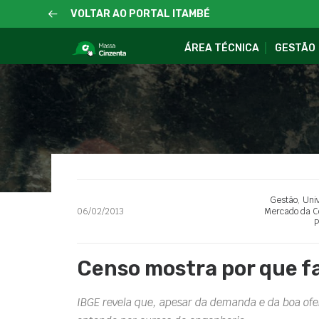
VOLTAR AO PORTAL ITAMBÉ
ÁREA TÉCNICA
GESTÃO
Gestão
,
Uni
06/02/2013
Mercado da C
P
Censo mostra por que f
IBGE revela que, apesar da demanda e da boa ofe