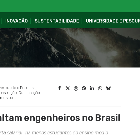
INOVAÇÃO
SUSTENTABILIDADE
UNIVERSIDADE E PESQUI
versidade e Pesquisa
,
onstrução
,
Qualificação
rofissional
altam engenheiros no Brasil
rta salarial, há menos estudantes do ensino médio