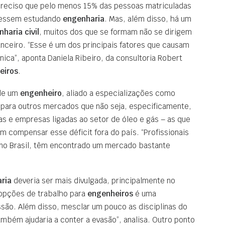
 preciso que pelo menos 15% das pessoas matriculadas
ivessem estudando
engenharia
. Mas, além disso, há um
haria civil
, muitos dos que se formam não se dirigem
anceiro. “Esse é um dos principais fatores que causam
ca”, aponta Daniela Ribeiro, da consultoria Robert
eiros
.
 de um
engenheiro
, aliado a especializações como
 para outros mercados que não seja, especificamente,
ras e empresas ligadas ao setor de óleo e gás – as que
 compensar esse déficit fora do país. “Profissionais
no Brasil, têm encontrado um mercado bastante
ria
deveria ser mais divulgada, principalmente no
 opções de trabalho para
engenheiros
é uma
issão. Além disso, mesclar um pouco as disciplinas do
mbém ajudaria a conter a evasão”, analisa. Outro ponto