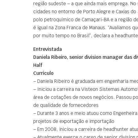
região sudeste – a que ainda mais emprega. No su
cidades no entorno de Porto Alegre e Caxias do
polo petroquímico de Camaçari-BA e a região 
é igual na Zona Franca de Manaus. “Avaliamos q
por muito tempo no Brasil”, declara a headhunter
Entrevistada
Daniela Ribeiro, senior division manager das 
Half
Currículo
– Daniela Ribeiro é graduada em engenharia me
– Iniciou a carreira na Visteon Sistemas Automo
área de cotações de novos negócios. Passou p
de qualidade de fornecedores
– Durante 3 anos e meio atuou como Engenheira
projetos de exportação e importação
– Em 2008, iniciou a carreira de headhunter atu
– Atualmente exerce o cargo de senior division