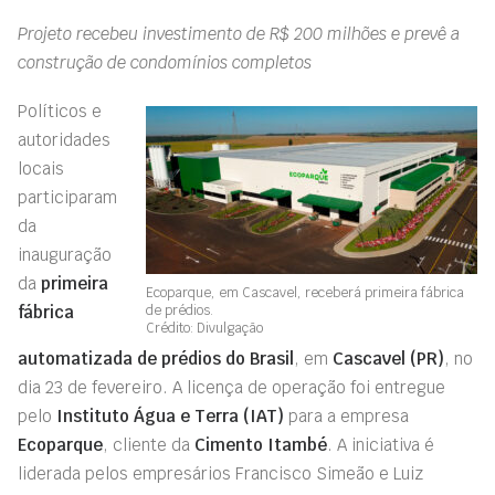
Projeto recebeu investimento de R$ 200 milhões e prevê a
construção de condomínios completos
Políticos e
autoridades
locais
participaram
da
inauguração
da
primeira
Ecoparque, em Cascavel, receberá primeira fábrica
de prédios.
fábrica
Crédito: Divulgação
automatizada de prédios do Brasil
, em
Cascavel (PR)
, no
dia 23 de fevereiro. A licença de operação foi entregue
pelo
Instituto Água e Terra (IAT)
para a empresa
Ecoparque
, cliente da
Cimento Itambé
. A iniciativa é
liderada pelos empresários Francisco Simeão e Luiz