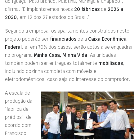
do Iguaçu, Pato Branco, Palotina, Maringá e Chapecó”,
afirma. “E implantaremos novas
20 fábricas
de
2026 a
2030
, em 12 dos 27 estados do Brasil.”
Segundo a empresa, os apartamentos construídos neste
projeto poderão ser
financiados
pela
Caixa Econômica
Federal
, e, em 70% dos casos, serão aptos a se enquadrar
no programa
Minha Casa, Minha Vida
. As unidades
também podem ser entregues totalmente
mobiliadas
,
incluindo cozinha completa com móveis e
eletrodomésticos, caso seja do interesse do comprador.
A escala de
produção da
“fábrica de
prédios”, de
acordo com
Francisco