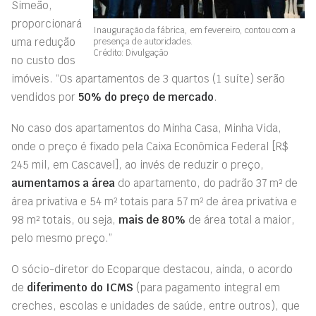
Simeão,
proporcionará
Inauguração da fábrica, em fevereiro, contou com a
uma redução
presença de autoridades.
Crédito: Divulgação
no custo dos
imóveis. “Os apartamentos de 3 quartos (1 suíte) serão
vendidos por
50% do preço de mercado
.
No caso dos apartamentos do Minha Casa, Minha Vida,
onde o preço é fixado pela Caixa Econômica Federal [R$
245 mil, em Cascavel], ao invés de reduzir o preço,
aumentamos a área
do apartamento, do padrão 37 m² de
área privativa e 54 m² totais para 57 m² de área privativa e
98 m² totais, ou seja,
mais de 80%
de área total a maior,
pelo mesmo preço.”
O sócio-diretor do Ecoparque destacou, ainda, o acordo
de
diferimento do ICMS
(para pagamento integral em
creches, escolas e unidades de saúde, entre outros), que