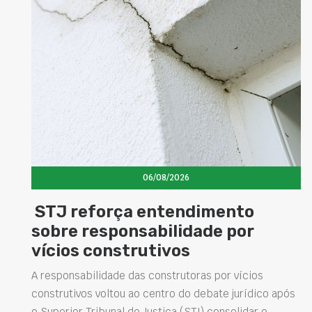
06/08/2026
Concretos aditivados e espec
elevam desempenho das
estruturas e impulsionam no
soluções na construção civil
os
ico após
Projetar estruturas mais duráveis, reduzir
r o