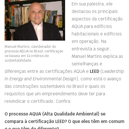
Em sua palestra, ele
destacou os principais
aspectos da certificação
AQUA para edifícios
habitacionais e edifícios
em operação. Na
Manuel Martins, coordenador do
entrevista a seguir,
processo AQUA no Brasil: certificação
se baseia em 14 critérios de
Manuel Martins explica as
sustentabilidade.
semelhanças e
diferenças entre as certificações AQUA e
LEED
(
Leadership
in Energy and Environmental Design
), como está o avanço
das construções sustentáveis no Brasil e quais os
requisitos que um empreendimento deve ter para
reivindicar o certificado. Confira:
O processo AQUA (Alta Qualidade Ambiental) se
compara à certificação LEED? O que eles têm em comum
e o que têm de diferente?