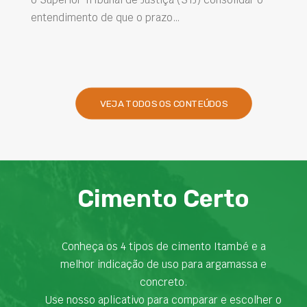
intervenções de manutenção e melhorar o
desempenho das obras são desafios cada vez ma
presentes na engenharia. Nesse contexto, os…
VEJA TODOS OS CONTEÚDOS
Cimento Certo
Conheça os 4 tipos de cimento Itambé e a
melhor indicação de uso para argamassa e
concreto.
Use nosso aplicativo para comparar e escolher o