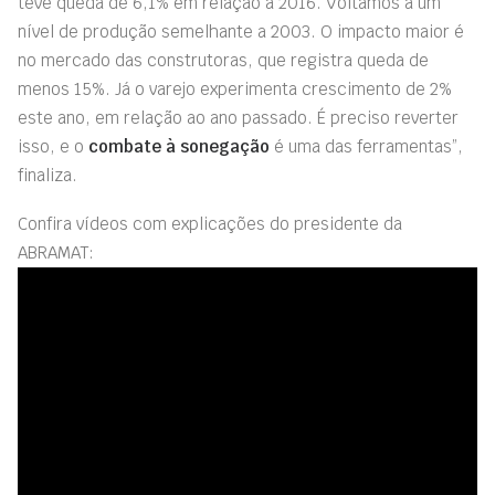
teve queda de 6,1% em relação a 2016. Voltamos a um
nível de produção semelhante a 2003. O impacto maior é
no mercado das construtoras, que registra queda de
menos 15%. Já o varejo experimenta crescimento de 2%
este ano, em relação ao ano passado. É preciso reverter
isso, e o
combate à sonegação
é uma das ferramentas”,
finaliza.
Confira vídeos com explicações do presidente da
ABRAMAT: