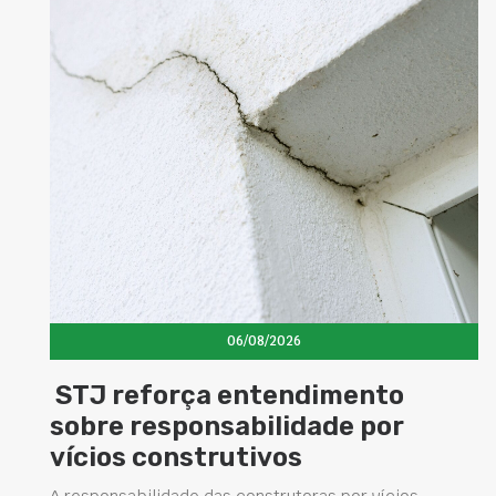
06/08/2026
 reforça entendimento
Concre
re responsabilidade por
eleva
os construtivos
estru
soluçõ