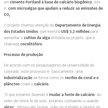
um
cimento Portland à base de calcário biogênico
, isto
é,
com microalgas que ajudam
a
reduzir as emissões de
CO₂
.
O projeto chamou atenção do
Departamento de Energia
dos Estados Unidos
, que investiu
US$ 3,2 milhões
para
aumentar o
cultivo da alga
utilizada no projeto, que é
chamada
cocolitóforo.
Processo de produção
De acordo com os pesquisadores da Universidade do
Colorado, este processo é, basicamente, uma
industrialização
da forma como os
recifes de coral e o
plâncton
criam o
calcário.
“O que estamos fazendo é
mudar a fonte de calcário
. Ao
invés de retirá-lo do solo, estamos cultivando-o usando
algas
”, afirmou Wil Srubar, líder do trabalho e diretor do