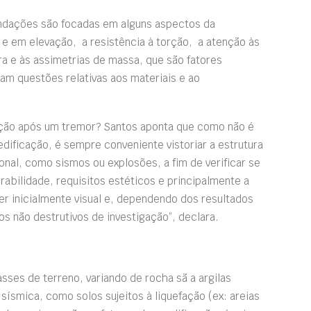
ndações são focadas em alguns aspectos da
 e em elevação, a resistência à torção, a atenção às
ra e às assimetrias de massa, que são fatores
m questões relativas aos materiais e ao
ução após um tremor? Santos aponta que como não é
 edificação, é sempre conveniente vistoriar a estrutura
al, como sismos ou explosões, a fim de verificar se
bilidade, requisitos estéticos e principalmente a
er inicialmente visual e, dependendo dos resultados
s não destrutivos de investigação”, declara.
sses de terreno, variando de rocha sã a argilas
 sísmica, como solos sujeitos à liquefação (ex: areias