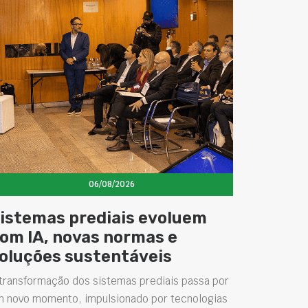
06/08/2026
istemas prediais evoluem
om IA, novas normas e
oluções sustentáveis
transformação dos sistemas prediais passa por
m novo momento, impulsionado por tecnologias