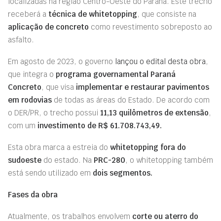
localizadas na região Centro-Oeste do Paraná. Este trecho
receberá a
técnica de whitetopping
, que consiste na
aplicação de concreto
como revestimento sobreposto ao
asfalto.
Em agosto de 2023, o governo
lançou o edital desta obra
,
que integra o
programa governamental Paraná
Concreto
, que visa
implementar e restaurar pavimentos
em rodovias
de todas as áreas do Estado. De acordo com
o DER/PR, o trecho possui
11,13 quilômetros de extensão
,
com um
investimento de R$ 61.708.743,49.
Esta obra marca a estreia do
whitetopping fora do
sudoeste
do estado. Na
PRC-280
, o whitetopping também
está sendo utilizado em
dois segmentos.
Fases da obra
Atualmente, os trabalhos envolvem
corte ou aterro do