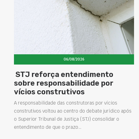
06/08/2026
to
Concretos aditivados e esp
por
elevam desempenho das
estruturas e impulsionam 
soluções na construção civ
vícios
urídico após
Projetar estruturas mais duráveis, reduzir
lidar o
intervenções de manutenção e melhorar o
desempenho das obras são desafios cada ve
presentes na engenharia. Nesse contexto, o