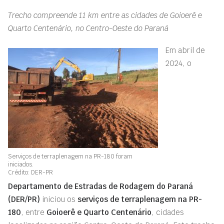
Trecho compreende 11 km entre as cidades de Goioerê e
Quarto Centenário, no Centro-Oeste do Paraná
Em abril de
2024, o
Serviços de terraplenagem na PR-180 foram
iniciados.
Crédito: DER-PR
Departamento de Estradas de Rodagem do Paraná
(DER/PR)
iniciou os
serviços de terraplenagem na PR-
180
, entre
Goioerê e Quarto Centenário
, cidades