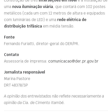
construção de três
interseções em nível
e a instalação de
uma
nova iluminação viária
, que contará com 102 postes
metálicos (cada um com 12 metros de altura e equipados
com luminárias de LED) e uma
rede elétrica de
distribuição trifásica
em média tensão.
Fonte
Fernando Furiatti, diretor-geral do DER/PR.
Contato
Assessoria de imprensa:
comunicacao@der.pr.gov.br
Jornalista responsável
Marina Pastore
DRT 48378/SP
A opinião dos entrevistados não reflete necessariamente a
opinião da Cia. de Cimento Itambé.