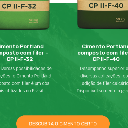
imento Portland
Cimento Portlan
posto com fíler –
composto com fíle
CP II-F-32
CP II-F-40
iversas possibilidades de
Desempenho superior 
ações, o Cimento Portland
diversas aplicações, c
osto com fíler é um dos
adição de fíler calcári
is utilizados no Brasil.
Disponível somente a gra
DESCUBRA O CIMENTO CERTO