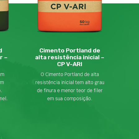
d
Cimento Portland de
r –
alta resistência inicial –
CP V-ARI
em
O Cimento Portland de alta
om
resistência inicial tem alto grau
o.
de finura e menor teor de fíler
nel.
em sua composição.