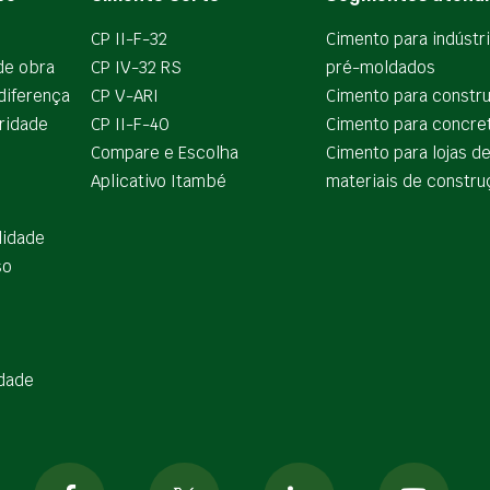
CP II-F-32
Cimento para indústr
de obra
CP IV-32 RS
pré-moldados
diferença
CP V-ARI
Cimento para constr
ridade
CP II-F-40
Cimento para concre
Compare e Escolha
Cimento para lojas d
Aplicativo Itambé
materiais de constru
lidade
so
idade