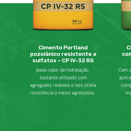
Cimento Portland
C
pozolânico resistente a
com
sulfatos – CP IV-32 RS
Baixo calor de hidratação,
Com d
bastante utilizado com
aplic
agregados reativos e tem ótima
comp
resistência a meios agressivos.
ma