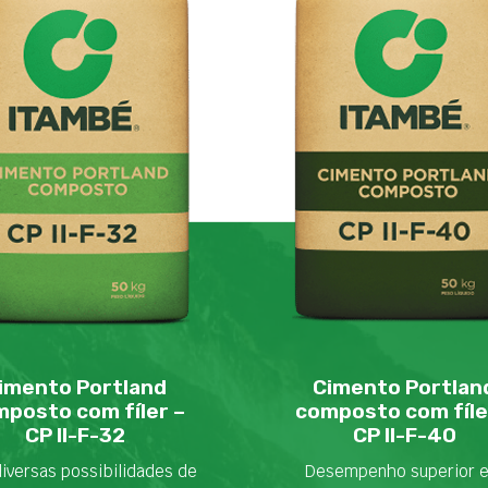
imento Portland
Cimento Portlan
posto com fíler –
composto com fíle
CP II-F-32
CP II-F-40
iversas possibilidades de
Desempenho superior 