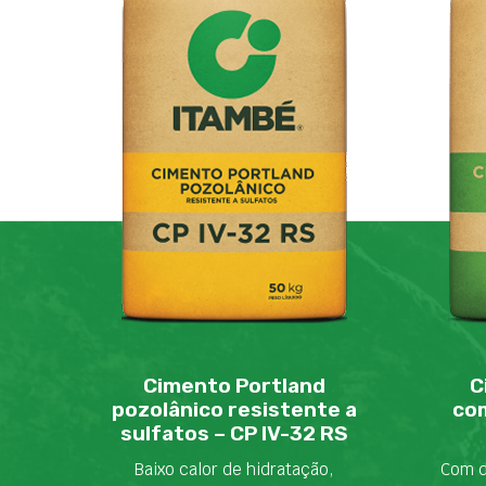
Cimento Portland
C
pozolânico resistente a
com
sulfatos – CP IV-32 RS
Baixo calor de hidratação,
Com d