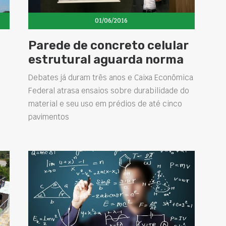
01/06/2016
Parede de concreto celular
estrutural aguarda norma
Debates já duram três anos e Caixa Econômica
m
Federal atrasa ensaios sobre durabilidade do
material e seu uso em prédios de até cinco
pavimentos