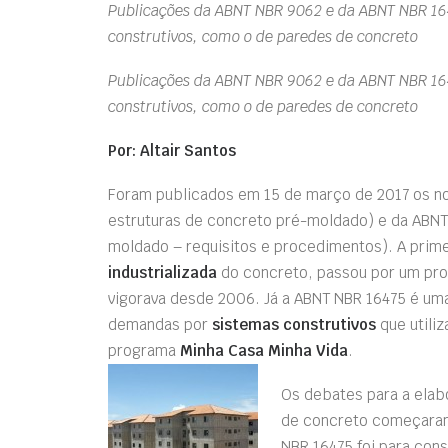
Publicações da ABNT NBR 9062 e da ABNT NBR 16
construtivos, como o de paredes de concreto
Publicações da ABNT NBR 9062 e da ABNT NBR 16
construtivos, como o de paredes de concreto
Por: Altair Santos
Foram publicados em 15 de março de 2017 os n
estruturas de concreto pré-moldado) e da ABN
moldado – requisitos e procedimentos). A prim
industrializada
do concreto, passou por um proc
vigorava desde 2006. Já a ABNT NBR 16475 é uma
demandas por
sistemas construtivos
que utili
programa
Minha Casa Minha Vida
.
Os debates para a elab
de concreto começaram
NBR 16475 foi para cons