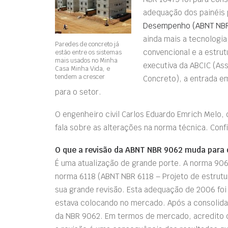
adequação dos painéis
Desempenho (ABNT NBR
ainda mais a tecnologia
Paredes de concreto já
convencional e a estrutu
estão entre os sistemas
mais usados no Minha
executiva da ABCIC (Ass
Casa Minha Vida, e
tendem a crescer
Concreto), a entrada e
para o setor.
O engenheiro civil Carlos Eduardo Emrich Melo,
fala sobre as alterações na norma técnica. Confi
O que a revisão da ABNT NBR 9062 muda para 
É uma atualização de grande porte. A norma 906
norma 6118 (ABNT NBR 6118 – Projeto de estrutu
sua grande revisão. Esta adequação de 2006 foi
estava colocando no mercado. Após a consolida
da NBR 9062. Em termos de mercado, acredito qu