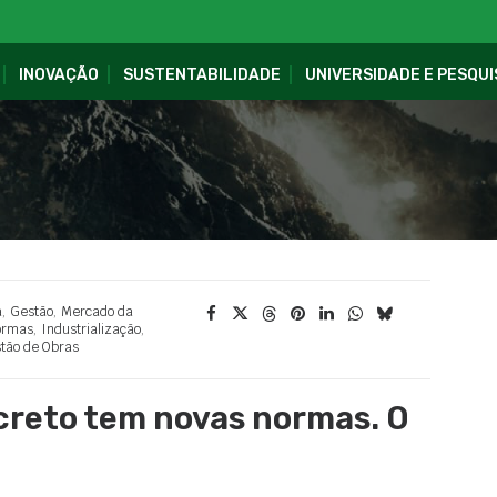
INOVAÇÃO
SUSTENTABILIDADE
UNIVERSIDADE E PESQUI
a
,
Gestão
,
Mercado da
ormas
,
Industrialização
,
tão de Obras
creto tem novas normas. O