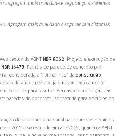
475 agregam mais qualidade e segurança a sistemas
475 agregam mais qualidade e segurança a sistemas
ovos textos da ABNT
NBR 9062
(Projeto e execução de
T
NBR 16475
(Painéis de parede de concreto pré-
eira, considerada a “norma-mãe” da
construção
esso de ampla revisão, já que seu texto anterior
 nova norma para o setor. Ela nasceu em função das
zam paredes de concreto, sobretudo para edifícios do
oração de uma norma nacional para paredes e painéis
 em 2012 e se estenderam até 2016, quando a ABNT
ulta pública. A nova norma abrange, principalmente, a