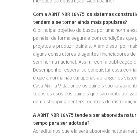
mercado da construção. Acompanhe:
Com a ABNT NBR 16475, os sistemas construti
tendem a se tornar ainda mais populares?
O principal objetivo da busca por uma norma esp
painéis, de forma segura e com condições que p
projetos e produzir painéis. Além disso, por mai
alguns construtores e agentes financiadores d
sem norma nacional. Assim, com a publicação d
Desempenho, espera-se conquistar essa confian
é que a norma não vai apenas abranger os siste
Casa Minha Vida, onde os painéis são largamen
todos os usos dos painéis que são muito utili
como shopping centers, centros de distribuição 
A ABNT NBR 16475 tende a ser absorvida natur
tempo para ser adotada?
Acreditamos que ela será absorvida naturalmente