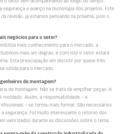
que o setor vem acompanhando ao longo do tempo.
a segurança e avanço na tecnologia dos projetos. Este
da revisão, já estamos pensando na próxima, pois o
ais negócios para o setor?
onibiliza mais conhecimento para o mercado, a
 Subimos mais um degrau, e com isto o setor estará
ema. Esta preocupação em discutir por quase três
se sólida para o mercado.
engenheiros de montagem?
aria de montagem. Não se trata de empilhar peças. A
é-moldado. Assim, a responsabilidade – e
issionais – se tornou mais formal. São necessários
a segurança. Foi muito interessante o retorno dos
iram valorizados durante as discussões sobre o tema.
a norma-mãe da construção industrializada do