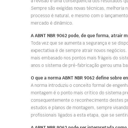
a revisão é uma consequência dos resultados 
Sempre são exigidas novas técnicas, melhoria n
processo é natural, e mesmo com o lançamento 
mercado é dinâmico.
A ABNT NBR 9062 pode, de que forma, atrair m
Toda vez que se aumenta a segurança e se disp
expectativa é de sempre atrair novos negócios.
mais embasado nos pontos mais frágeis do sist
anos o sistema de pré-fabricação gerou uma ba
O que a norma ABNT NBR 9062 define sobre 
A norma introduziu o conceito formal de engenh
montagem é o ponto mais crítico do sistema pr
consequentemente o reconhecimento destes prof
estudos e planos de montagem, sempre visando 
profissionais ligados a esta etapa, que se sent
A ABNT NBR 9062 pode ser interpretada como 