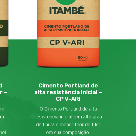
d
Cimento Portland de
r –
alta resistência inicial –
CP V-ARI
em
O Cimento Portland de alta
om
resistência inicial tem alto grau
o.
de finura e menor teor de fíler
nel.
em sua composição.