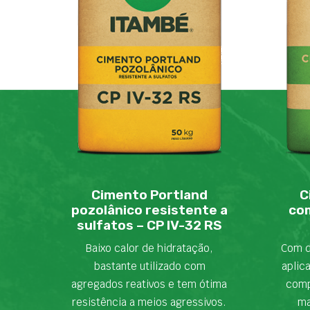
Cimento Portland
C
pozolânico resistente a
com
sulfatos – CP IV-32 RS
Baixo calor de hidratação,
Com d
bastante utilizado com
aplic
agregados reativos e tem ótima
comp
resistência a meios agressivos.
ma