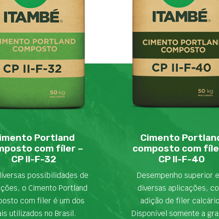
imento Portland
Cimento Portlan
posto com fíler –
composto com fíle
CP II-F-32
CP II-F-40
iversas possibilidades de
Desempenho superior 
ações, o Cimento Portland
diversas aplicações, c
osto com fíler é um dos
adição de fíler calcári
is utilizados no Brasil.
Disponível somente a gra