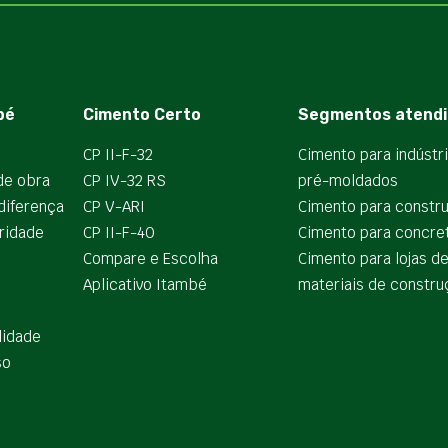
bé
Cimento Certo
Segmentos atendi
CP II-F-32
Cimento para indústr
de obra
CP IV-32 RS
pré-moldados
diferença
CP V-ARI
Cimento para constr
ridade
CP II-F-40
Cimento para concre
Compare e Escolha
Cimento para lojas d
Aplicativo Itambé
materiais de constru
lidade
so