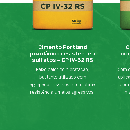
Cimento Portland
C
pozolânico resistente a
com
sulfatos – CP IV-32 RS
Baixo calor de hidratação,
Com d
bastante utilizado com
aplic
agregados reativos e tem ótima
comp
resistência a meios agressivos.
ma