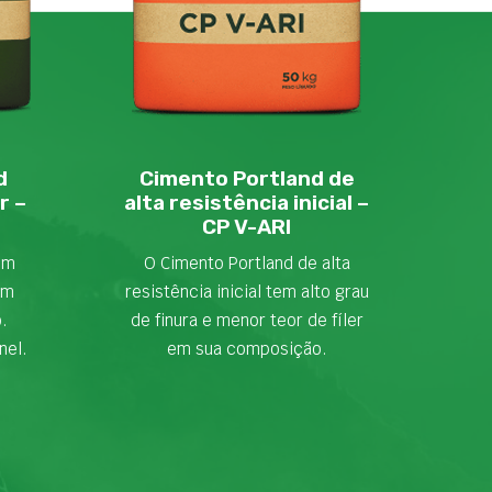
d
Cimento Portland de
r –
alta resistência inicial –
CP V-ARI
em
O Cimento Portland de alta
om
resistência inicial tem alto grau
o.
de finura e menor teor de fíler
nel.
em sua composição.