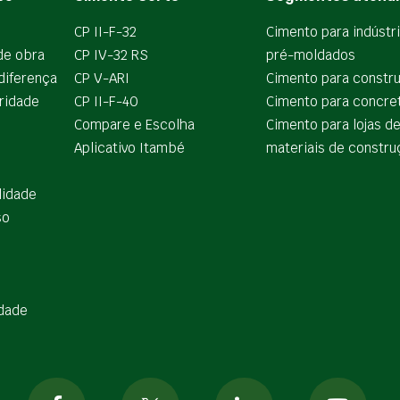
CP II-F-32
Cimento para indústr
de obra
CP IV-32 RS
pré-moldados
diferença
CP V-ARI
Cimento para constr
ridade
CP II-F-40
Cimento para concre
Compare e Escolha
Cimento para lojas d
Aplicativo Itambé
materiais de constru
lidade
so
idade