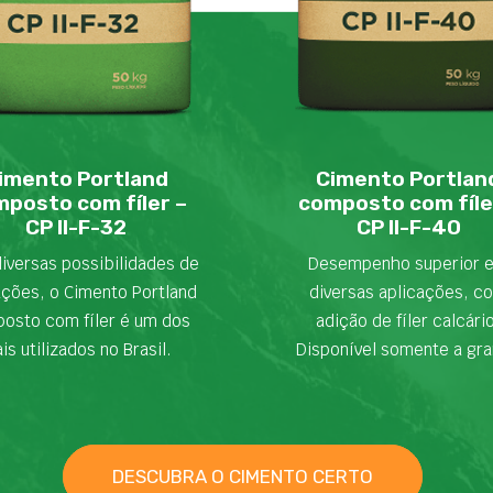
imento Portland
Cimento Portlan
posto com fíler –
composto com fíle
CP II-F-32
CP II-F-40
iversas possibilidades de
Desempenho superior 
ações, o Cimento Portland
diversas aplicações, c
osto com fíler é um dos
adição de fíler calcári
is utilizados no Brasil.
Disponível somente a gra
DESCUBRA O CIMENTO CERTO