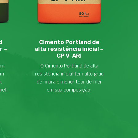
d
Cimento Portland de
r –
alta resistência inicial –
CP V-ARI
em
O Cimento Portland de alta
om
resistência inicial tem alto grau
o.
de finura e menor teor de fíler
nel.
em sua composição.