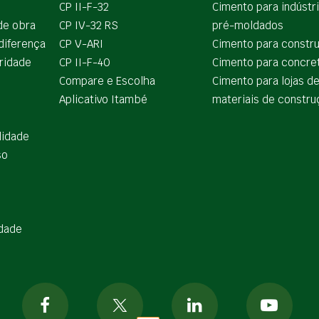
CP II-F-32
Cimento para indústr
de obra
CP IV-32 RS
pré-moldados
diferença
CP V-ARI
Cimento para constr
ridade
CP II-F-40
Cimento para concre
Compare e Escolha
Cimento para lojas d
Aplicativo Itambé
materiais de constru
lidade
so
idade