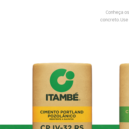
Conheça os
concreto.Use 