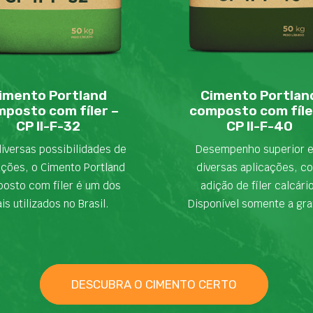
imento Portland
Cimento Portlan
posto com fíler –
composto com fíle
CP II-F-32
CP II-F-40
iversas possibilidades de
Desempenho superior 
ações, o Cimento Portland
diversas aplicações, c
osto com fíler é um dos
adição de fíler calcári
is utilizados no Brasil.
Disponível somente a gra
DESCUBRA O CIMENTO CERTO