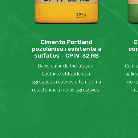
Cimento Portland
C
pozolânico resistente a
com
sulfatos – CP IV-32 RS
Baixo calor de hidratação,
Com d
bastante utilizado com
aplic
agregados reativos e tem ótima
comp
resistência a meios agressivos.
ma