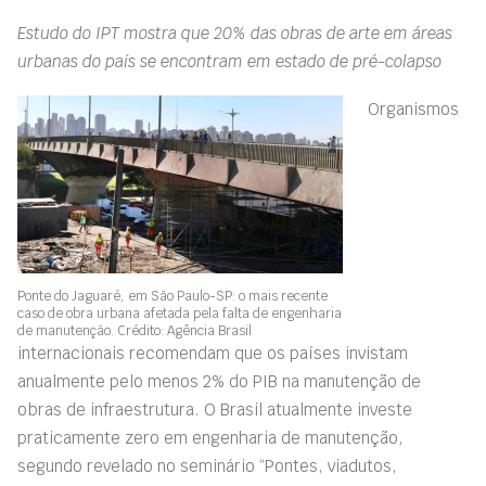
Estudo do IPT mostra que 20% das obras de arte em áreas
urbanas do país se encontram em estado de pré-colapso
Organismos
Ponte do Jaguaré, em São Paulo-SP: o mais recente
caso de obra urbana afetada pela falta de engenharia
de manutenção. Crédito: Agência Brasil
internacionais recomendam que os países invistam
anualmente pelo menos 2% do PIB na manutenção de
obras de infraestrutura. O Brasil atualmente investe
praticamente zero em engenharia de manutenção,
segundo revelado no seminário “Pontes, viadutos,