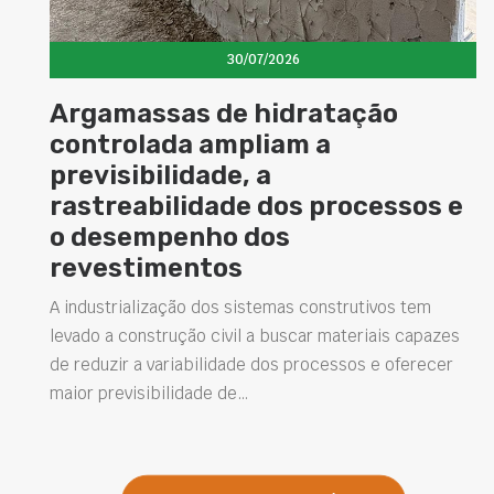
30/07/2026
Argamassas de hidratação
Ci
ontrolada ampliam a
ma
revisibilidade, a
pos
astreabilidade dos processos e
sup
o desempenho dos
A bu
revestimentos
versá
novos
 industrialização dos sistemas construtivos tem
está
evado a construção civil a buscar materiais capazes
e reduzir a variabilidade dos processos e oferecer
aior previsibilidade de…