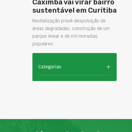
Caximba vai virar bairro
sustentável em Curitiba
Revitalização prevê despoluição de
áreas degradadas, construção de um
parque linear e de mil moradias
populares
Categorias