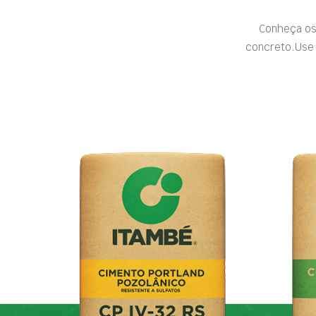
Conheça os
concreto.Use 