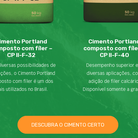
imento Portland
Cimento Portlan
posto com fíler –
composto com fíle
CP II-F-32
CP II-F-40
iversas possibilidades de
Desempenho superior 
ações, o Cimento Portland
diversas aplicações, c
osto com fíler é um dos
adição de fíler calcári
is utilizados no Brasil.
Disponível somente a gra
DESCUBRA O CIMENTO CERTO