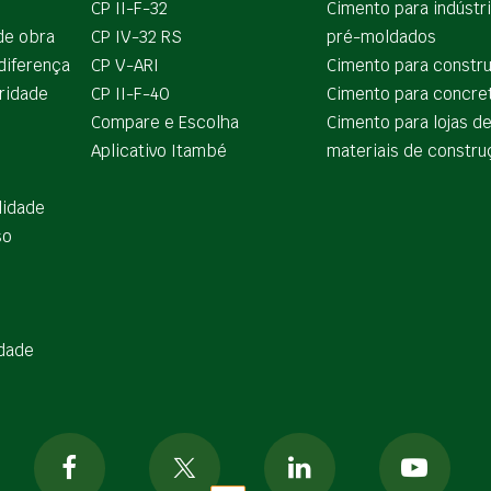
CP II-F-32
Cimento para indústr
de obra
CP IV-32 RS
pré-moldados
diferença
CP V-ARI
Cimento para constr
ridade
CP II-F-40
Cimento para concre
Compare e Escolha
Cimento para lojas d
Aplicativo Itambé
materiais de constru
lidade
so
idade