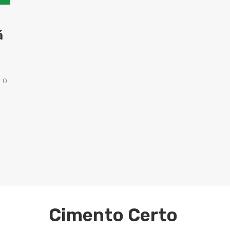
á
 o
Cimento Certo