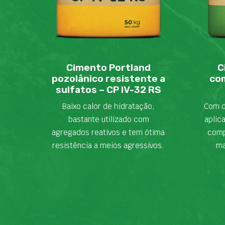
Cimento Portland
C
pozolânico resistente a
com
sulfatos – CP IV-32 RS
Baixo calor de hidratação,
Com d
bastante utilizado com
aplic
agregados reativos e tem ótima
comp
resistência a meios agressivos.
ma