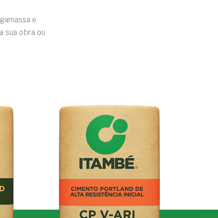
rgamassa e
a sua obra ou