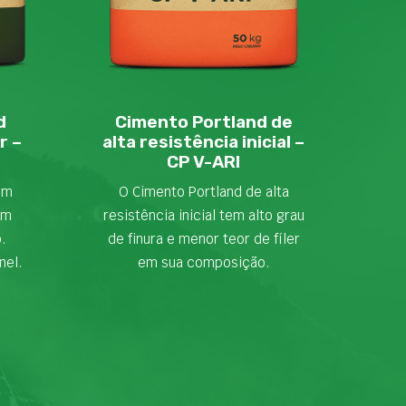
d
Cimento Portland de
r –
alta resistência inicial –
CP V-ARI
em
O Cimento Portland de alta
om
resistência inicial tem alto grau
o.
de finura e menor teor de fíler
nel.
em sua composição.