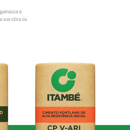
rgamassa e
a sua obra ou