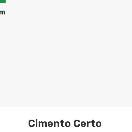
um
m
Cimento Certo