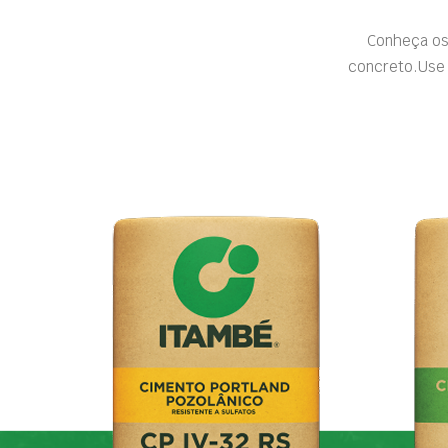
Conheça os
concreto.Use 