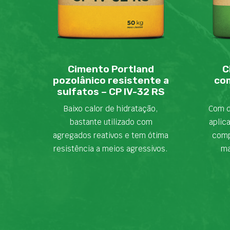
Cimento Portland
C
pozolânico resistente a
com
sulfatos – CP IV-32 RS
Baixo calor de hidratação,
Com d
bastante utilizado com
aplic
agregados reativos e tem ótima
comp
resistência a meios agressivos.
ma