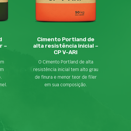
d
Cimento Portland de
r –
alta resistência inicial –
CP V-ARI
em
O Cimento Portland de alta
om
resistência inicial tem alto grau
o.
de finura e menor teor de fíler
nel.
em sua composição.