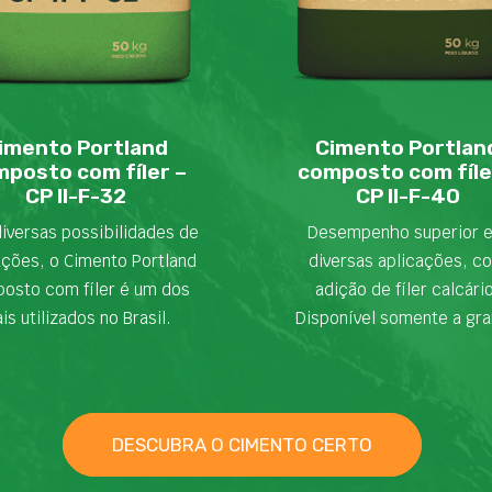
imento Portland
Cimento Portlan
posto com fíler –
composto com fíle
CP II-F-32
CP II-F-40
iversas possibilidades de
Desempenho superior 
ações, o Cimento Portland
diversas aplicações, c
osto com fíler é um dos
adição de fíler calcári
is utilizados no Brasil.
Disponível somente a gra
DESCUBRA O CIMENTO CERTO