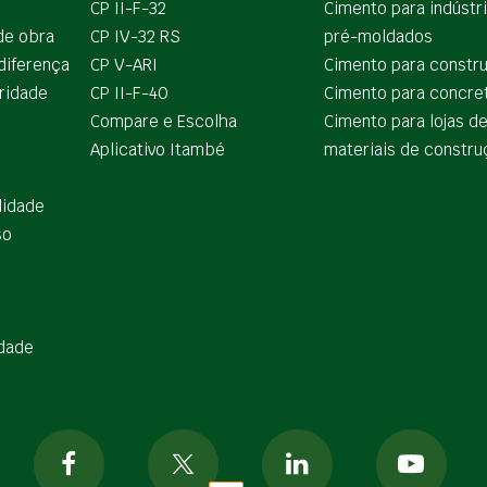
CP II-F-32
Cimento para indústr
de obra
CP IV-32 RS
pré-moldados
diferença
CP V-ARI
Cimento para constr
ridade
CP II-F-40
Cimento para concre
Compare e Escolha
Cimento para lojas d
Aplicativo Itambé
materiais de constru
lidade
so
idade